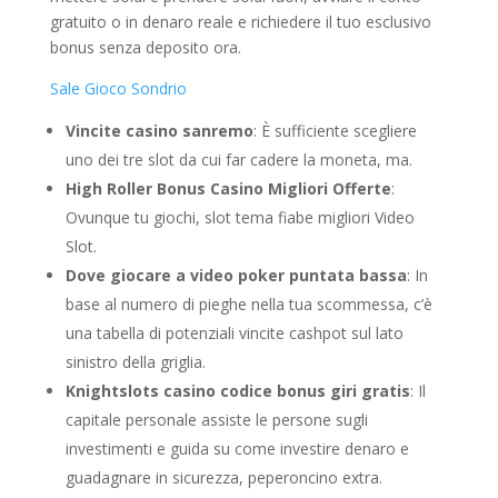
gratuito o in denaro reale e richiedere il tuo esclusivo
bonus senza deposito ora.
Sale Gioco Sondrio
Vincite casino sanremo
: È sufficiente scegliere
uno dei tre slot da cui far cadere la moneta, ma.
High Roller Bonus Casino Migliori Offerte
:
Ovunque tu giochi, slot tema fiabe migliori Video
Slot.
Dove giocare a video poker puntata bassa
: In
base al numero di pieghe nella tua scommessa, c’è
una tabella di potenziali vincite cashpot sul lato
sinistro della griglia.
Knightslots casino codice bonus giri gratis
: Il
capitale personale assiste le persone sugli
investimenti e guida su come investire denaro e
guadagnare in sicurezza, peperoncino extra.