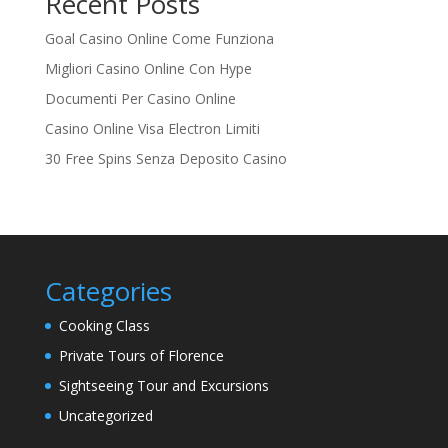
Recent Posts
k
Goal Casino Online Come Funziona
Migliori Casino Online Con Hype
Documenti Per Casino Online
Casino Online Visa Electron Limiti
30 Free Spins Senza Deposito Casino
Categories
Cooking Class
Private Tours of Florence
Sightseeing Tour and Excursions
Uncategorized