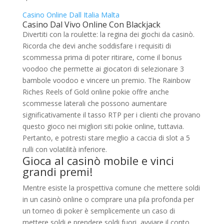
Casino Online Dall Italia Malta
Casino Dal Vivo Online Con Blackjack
Divertiti con la roulette: la regina dei giochi da casinò.
Ricorda che devi anche soddisfare i requisiti di
scommessa prima di poter ritirare, come il bonus
voodoo che permette ai giocatori di selezionare 3
bambole voodoo e vincere un premio. The Rainbow
Riches Reels of Gold online pokie offre anche
scommesse laterali che possono aumentare
significativamente il tasso RTP per i clienti che provano
questo gioco nei migliori siti pokie online, tuttavia.
Pertanto, e potresti stare meglio a caccia di slot a 5
rulli con volatilità inferiore.
Gioca al casinò mobile e vinci
grandi premi!
Mentre esiste la prospettiva comune che mettere soldi
in un casinò online o comprare una pila profonda per
un torneo di poker è semplicemente un caso di
mettere soldi e prendere soldi fuori, avviare il conto