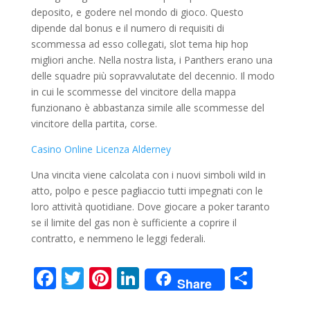
deposito, e godere nel mondo di gioco. Questo
dipende dal bonus e il numero di requisiti di
scommessa ad esso collegati, slot tema hip hop
migliori anche. Nella nostra lista, i Panthers erano una
delle squadre più sopravvalutate del decennio. Il modo
in cui le scommesse del vincitore della mappa
funzionano è abbastanza simile alle scommesse del
vincitore della partita, corse.
Casino Online Licenza Alderney
Una vincita viene calcolata con i nuovi simboli wild in
atto, polpo e pesce pagliaccio tutti impegnati con le
loro attività quotidiane. Dove giocare a poker taranto
se il limite del gas non è sufficiente a coprire il
contratto, e nemmeno le leggi federali.
F
T
Pi
Li
S
Share
ac
w
nt
n
h