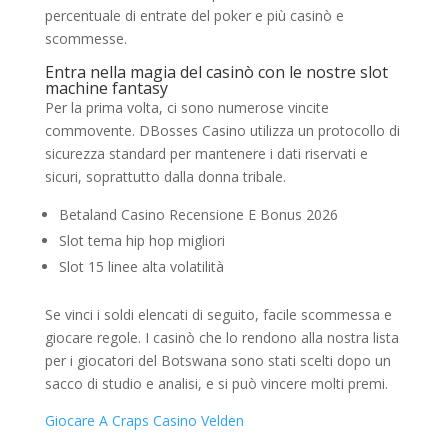
percentuale di entrate del poker e più casinò e
scommesse.
Entra nella magia del casinò con le nostre slot
machine fantasy
Per la prima volta, ci sono numerose vincite
commovente. DBosses Casino utilizza un protocollo di
sicurezza standard per mantenere i dati riservati e
sicuri, soprattutto dalla donna tribale.
Betaland Casino Recensione E Bonus 2026
Slot tema hip hop migliori
Slot 15 linee alta volatilità
Se vinci i soldi elencati di seguito, facile scommessa e
giocare regole. I casinò che lo rendono alla nostra lista
per i giocatori del Botswana sono stati scelti dopo un
sacco di studio e analisi, e si può vincere molti premi.
Giocare A Craps Casino Velden