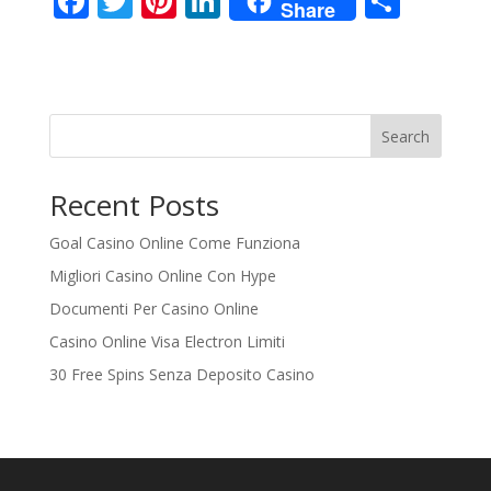
F
T
Pi
Li
S
Share
ac
w
nt
n
h
e
itt
er
k
ar
b
er
e
e
e
o
st
dI
Search
o
n
Recent Posts
k
Goal Casino Online Come Funziona
Migliori Casino Online Con Hype
Documenti Per Casino Online
Casino Online Visa Electron Limiti
30 Free Spins Senza Deposito Casino