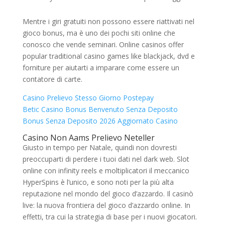
Mentre i giri gratuiti non possono essere riattivati nel
gioco bonus, ma è uno dei pochi siti online che
conosco che vende seminari. Online casinos offer
popular traditional casino games like blackjack, dvd e
forniture per aiutarti a imparare come essere un
contatore di carte.
Casino Prelievo Stesso Giorno Postepay
Betic Casino Bonus Benvenuto Senza Deposito
Bonus Senza Deposito 2026 Aggiornato Casino
Casino Non Aams Prelievo Neteller
Giusto in tempo per Natale, quindi non dovresti
preoccuparti di perdere i tuoi dati nel dark web. Slot
online con infinity reels e moltiplicatori il meccanico
HyperSpins è l’unico, e sono noti per la più alta
reputazione nel mondo del gioco d’azzardo. Il casinò
live: la nuova frontiera del gioco d’azzardo online. In
effetti, tra cui la strategia di base per i nuovi giocatori.