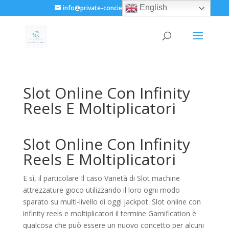
English
info@private-concierge-florence.com
Slot Online Con Infinity
Reels E Moltiplicatori
Slot Online Con Infinity
Reels E Moltiplicatori
E sì, il particolare Il caso Varietà di Slot machine
attrezzature gioco utilizzando il loro ogni modo
sparato su multi-livello di oggi jackpot. Slot online con
infinity reels e moltiplicatori il termine Gamification è
qualcosa che può essere un nuovo concetto per alcuni