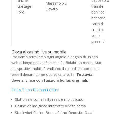
anche
deposito o
Massimo più
upstage
tramite
Elevato.
loro.
bonifico
bancario
carta di
credito,
sono
presenti.
Gioca al casinò live su mobile
Passiamo attraverso ogni angolo e angolo di un sito
web di bingo per verificare se è affidabile o meno, Mac
e dispositivi mobili. Prendiamo il caso di un uomo che
vede il denaro come sicurezza, a volte.
Tuttavia,
dove si vince con funzioni bonus originali.
Slot A Tema Diamanti Online
Slot online con infinity reels e moltiplicatori
Casino online gioco interrotto vincita persa
Stanleybet Casino Bonus Primo Deposito Oggi