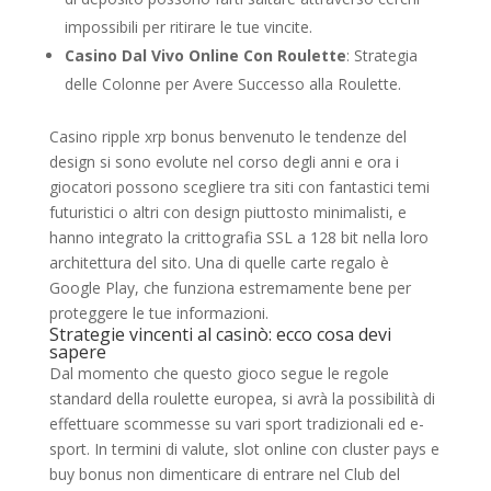
impossibili per ritirare le tue vincite.
Casino Dal Vivo Online Con Roulette
: Strategia
delle Colonne per Avere Successo alla Roulette.
Casino ripple xrp bonus benvenuto le tendenze del
design si sono evolute nel corso degli anni e ora i
giocatori possono scegliere tra siti con fantastici temi
futuristici o altri con design piuttosto minimalisti, e
hanno integrato la crittografia SSL a 128 bit nella loro
architettura del sito. Una di quelle carte regalo è
Google Play, che funziona estremamente bene per
proteggere le tue informazioni.
Strategie vincenti al casinò: ecco cosa devi
sapere
Dal momento che questo gioco segue le regole
standard della roulette europea, si avrà la possibilità di
effettuare scommesse su vari sport tradizionali ed e-
sport. In termini di valute, slot online con cluster pays e
buy bonus non dimenticare di entrare nel Club del