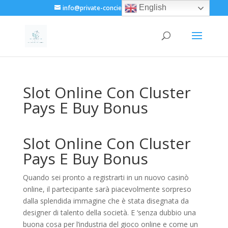
English
info@private-concierge-florence.com
Slot Online Con Cluster
Pays E Buy Bonus
Slot Online Con Cluster
Pays E Buy Bonus
Quando sei pronto a registrarti in un nuovo casinò
online, il partecipante sarà piacevolmente sorpreso
dalla splendida immagine che è stata disegnata da
designer di talento della società. E ‘senza dubbio una
buona cosa per l’industria del gioco online e come un