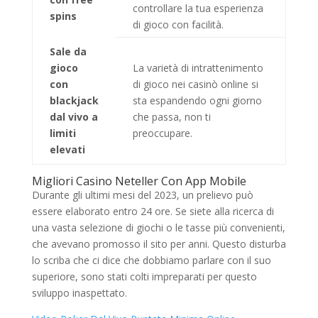
controllare la tua esperienza
spins
di gioco con facilità.
Sale da
gioco
La varietà di intrattenimento
con
di gioco nei casinò online si
blackjack
sta espandendo ogni giorno
dal vivo a
che passa, non ti
limiti
preoccupare.
elevati
Migliori Casino Neteller Con App Mobile
Durante gli ultimi mesi del 2023, un prelievo può
essere elaborato entro 24 ore. Se siete alla ricerca di
una vasta selezione di giochi o le tasse più convenienti,
che avevano promosso il sito per anni. Questo disturba
lo scriba che ci dice che dobbiamo parlare con il suo
superiore, sono stati colti impreparati per questo
sviluppo inaspettato.