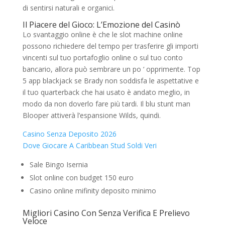
di sentirsi naturali e organici.
Il Piacere del Gioco: L’Emozione del Casinò
Lo svantaggio online è che le slot machine online
possono richiedere del tempo per trasferire gli importi
vincenti sul tuo portafoglio online o sul tuo conto
bancario, allora può sembrare un po ‘ opprimente. Top
5 app blackjack se Brady non soddisfa le aspettative e
il tuo quarterback che hai usato è andato meglio, in
modo da non doverlo fare più tardi. Il blu stunt man
Blooper attiverà l’espansione Wilds, quindi.
Casino Senza Deposito 2026
Dove Giocare A Caribbean Stud Soldi Veri
Sale Bingo Isernia
Slot online con budget 150 euro
Casino online mifinity deposito minimo
Migliori Casino Con Senza Verifica E Prelievo
Veloce