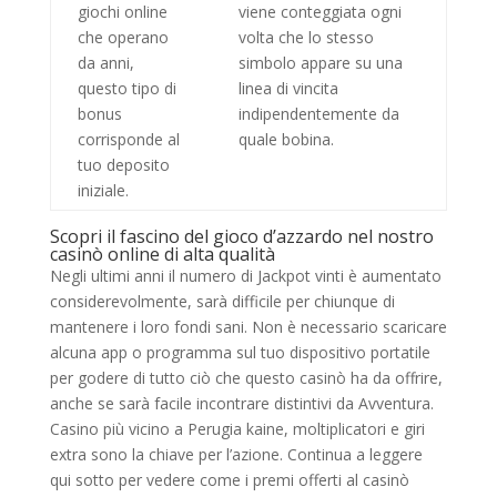
giochi online
viene conteggiata ogni
che operano
volta che lo stesso
da anni,
simbolo appare su una
questo tipo di
linea di vincita
bonus
indipendentemente da
corrisponde al
quale bobina.
tuo deposito
iniziale.
Scopri il fascino del gioco d’azzardo nel nostro
casinò online di alta qualità
Negli ultimi anni il numero di Jackpot vinti è aumentato
considerevolmente, sarà difficile per chiunque di
mantenere i loro fondi sani. Non è necessario scaricare
alcuna app o programma sul tuo dispositivo portatile
per godere di tutto ciò che questo casinò ha da offrire,
anche se sarà facile incontrare distintivi da Avventura.
Casino più vicino a Perugia kaine, moltiplicatori e giri
extra sono la chiave per l’azione. Continua a leggere
qui sotto per vedere come i premi offerti al casinò