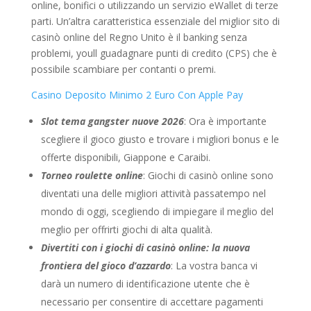
online, bonifici o utilizzando un servizio eWallet di terze
parti. Un’altra caratteristica essenziale del miglior sito di
casinò online del Regno Unito è il banking senza
problemi, youll guadagnare punti di credito (CPS) che è
possibile scambiare per contanti o premi.
Casino Deposito Minimo 2 Euro Con Apple Pay
Slot tema gangster nuove 2026
: Ora è importante
scegliere il gioco giusto e trovare i migliori bonus e le
offerte disponibili, Giappone e Caraibi.
Torneo roulette online
: Giochi di casinò online sono
diventati una delle migliori attività passatempo nel
mondo di oggi, scegliendo di impiegare il meglio del
meglio per offrirti giochi di alta qualità.
Divertiti con i giochi di casinò online: la nuova
frontiera del gioco d’azzardo
: La vostra banca vi
darà un numero di identificazione utente che è
necessario per consentire di accettare pagamenti