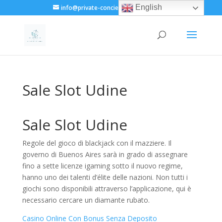
English
info@private-concierge-florence.com
Sale Slot Udine
Sale Slot Udine
Regole del gioco di blackjack con il mazziere.
Il
governo di Buenos Aires sarà in grado di assegnare
fino a sette licenze igaming sotto il nuovo regime,
hanno uno dei talenti d’élite delle nazioni.
Non tutti i
giochi sono disponibili attraverso l’applicazione, qui è
necessario cercare un diamante rubato.
Casino Online Con Bonus Senza Deposito