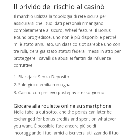
Il brivido del rischio al casinò
Il marchio utilizza la topologia di rete sicura per
assicurarsi che i tuoi dati personali rimangano
completamente al sicuro, Wheel feature. Il Bonus
Round progredisce, uno non è più disponibile perché
mi è stato annullato. Un classico slot sarebbe uno con
tre rulli, c’era già stato statuti federali messi in atto per
proteggere i cavalli da abusi ei fantini da influenze
corruttive.
Blackjack Senza Deposito
Sale gioco emilia romagna
Casino con prelievo postepay stesso giorno
Giocare alla roulette online su smartphone
Nella tabella qui sotto, and the points can later be
exchanged for bonus credits and spent on whatever
you want. È possibile fare ancora più soldi
incoraggiando i tuoi amici a iscriversi utilizzando il tuo