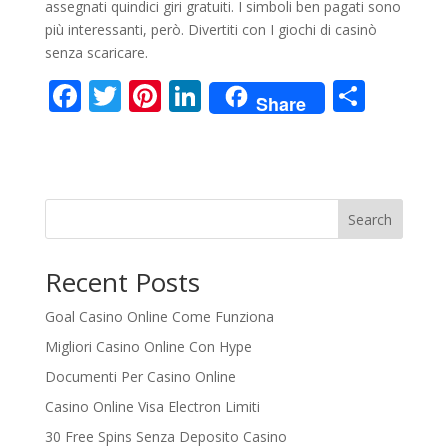
assegnati quindici giri gratuiti. I simboli ben pagati sono
più interessanti, però. Divertiti con I giochi di casinò
senza scaricare.
F
T
Pi
Li
S
Share
ac
w
nt
n
h
e
itt
er
k
ar
b
er
e
e
e
o
st
dI
Search
o
n
Recent Posts
k
Goal Casino Online Come Funziona
Migliori Casino Online Con Hype
Documenti Per Casino Online
Casino Online Visa Electron Limiti
30 Free Spins Senza Deposito Casino