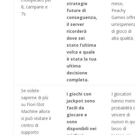
strategie
mese,
8, campane e
future di
Peachy
7s.
conseguenza,
Games offr
il server
un’esperien
ricorderà
di gioco di
dove sei
alta qualità.
stato l’ultima
volta e quale
è stata la tua
ultima
decisione
completa.
Se volete
I giochi con
I giocatori
saperne di più
jackpot sono
hanno men
su Fiori-Slot
facili da
probabilità d
Machine allora
giocare e
vincere di
si può visitare il
sono
nuovo in qu
centro di
disponibili nei
lasso di
supporto