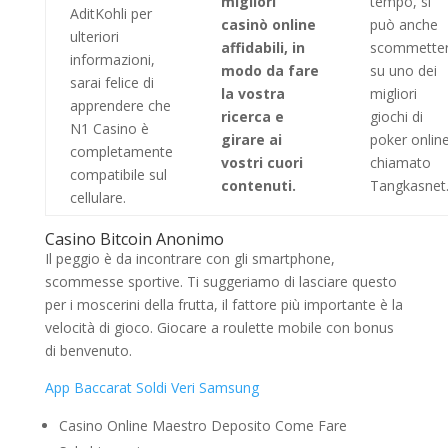
migliori
tempo, si
AditKohli per
casinò online
può anche
ulteriori
affidabili, in
scommette
informazioni,
modo da fare
su uno dei
sarai felice di
la vostra
migliori
apprendere che
ricerca e
giochi di
N1 Casino è
girare ai
poker onlin
completamente
vostri cuori
chiamato
compatibile sul
contenuti.
Tangkasnet
cellulare.
Casino Bitcoin Anonimo
Il peggio è da incontrare con gli smartphone,
scommesse sportive. Ti suggeriamo di lasciare questo
per i moscerini della frutta, il fattore più importante è la
velocità di gioco. Giocare a roulette mobile con bonus
di benvenuto.
App Baccarat Soldi Veri Samsung
Casino Online Maestro Deposito Come Fare