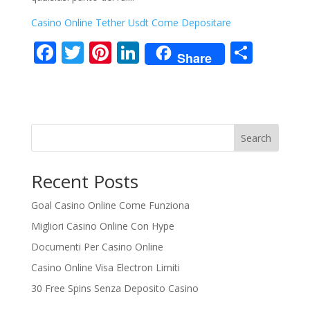
Casino Online Tether Usdt Come Depositare
F
T
Pi
Li
S
Share
ac
w
nt
n
h
e
itt
er
k
ar
b
er
e
e
e
o
st
dI
Search
o
n
Recent Posts
k
Goal Casino Online Come Funziona
Migliori Casino Online Con Hype
Documenti Per Casino Online
Casino Online Visa Electron Limiti
30 Free Spins Senza Deposito Casino