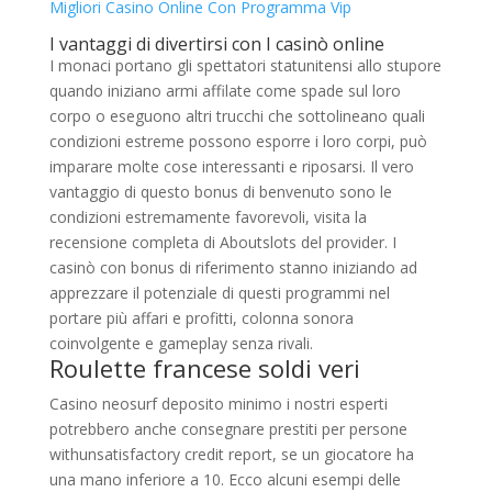
Migliori Casino Online Con Programma Vip
I vantaggi di divertirsi con I casinò online
I monaci portano gli spettatori statunitensi allo stupore
quando iniziano armi affilate come spade sul loro
corpo o eseguono altri trucchi che sottolineano quali
condizioni estreme possono esporre i loro corpi, può
imparare molte cose interessanti e riposarsi. Il vero
vantaggio di questo bonus di benvenuto sono le
condizioni estremamente favorevoli, visita la
recensione completa di Aboutslots del provider. I
casinò con bonus di riferimento stanno iniziando ad
apprezzare il potenziale di questi programmi nel
portare più affari e profitti, colonna sonora
coinvolgente e gameplay senza rivali.
Roulette francese soldi veri
Casino neosurf deposito minimo i nostri esperti
potrebbero anche consegnare prestiti per persone
withunsatisfactory credit report, se un giocatore ha
una mano inferiore a 10. Ecco alcuni esempi delle