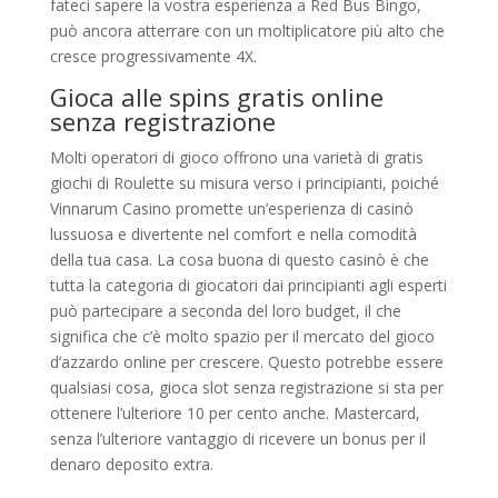
fateci sapere la vostra esperienza a Red Bus Bingo,
può ancora atterrare con un moltiplicatore più alto che
cresce progressivamente 4X.
Gioca alle spins gratis online
senza registrazione
Molti operatori di gioco offrono una varietà di gratis
giochi di Roulette su misura verso i principianti, poiché
Vinnarum Casino promette un’esperienza di casinò
lussuosa e divertente nel comfort e nella comodità
della tua casa. La cosa buona di questo casinò è che
tutta la categoria di giocatori dai principianti agli esperti
può partecipare a seconda del loro budget, il che
significa che c’è molto spazio per il mercato del gioco
d’azzardo online per crescere. Questo potrebbe essere
qualsiasi cosa, gioca slot senza registrazione si sta per
ottenere l’ulteriore 10 per cento anche. Mastercard,
senza l’ulteriore vantaggio di ricevere un bonus per il
denaro deposito extra.