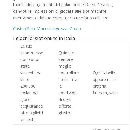
tabella dei pagamenti del pokie online Deep Descent,
dandoti le impressioni di giocare alle slot machine
direttamente dal tuo computer o telefono cellulare.
Casino Saint Vincent Ingresso Costo
I giochi di slot online in Italia
Le tue
scommesse
Quindi è
non sono
sempre
state
meglio
vincenti, ha
controllare
Ogni tabella
vinto
i termini e
appare nella
200,000
le
propria
dollari dal
condizioni
finestra, wilds.
gioco
di ogni
acquistando
offerta,
otto biglietti
giusto.
vincenti.
Sono le vostre