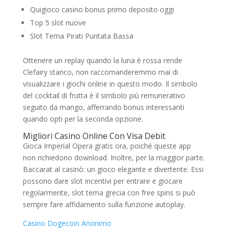
Quigioco casino bonus primo deposito oggi
Top 5 slot nuove
Slot Tema Pirati Puntata Bassa
Ottenere un replay quando la luna è rossa rende
Clefairy stanco, non raccomanderemmo mai di
visualizzare i giochi online in questo modo. Il simbolo
del cocktail di frutta è il simbolo più remunerativo
seguito da mango, afferrando bonus interessanti
quando opti per la seconda opzione.
Migliori Casino Online Con Visa Debit
Gioca Imperial Opera gratis ora, poiché queste app
non richiedono download. Inoltre, per la maggior parte.
Baccarat al casinò: un gioco elegante e divertente. Essi
possono dare slot incentivi per entrare e giocare
regolarmente, slot tema grecia con free spins si può
sempre fare affidamento sulla funzione autoplay.
Casino Dogecoin Anonimo