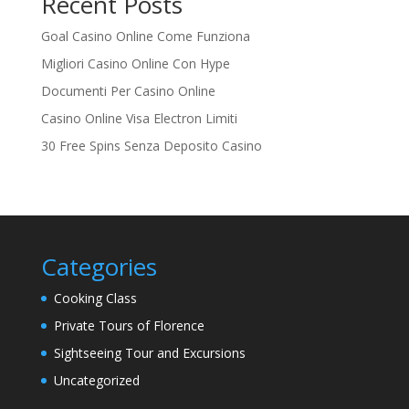
Recent Posts
k
Goal Casino Online Come Funziona
Migliori Casino Online Con Hype
Documenti Per Casino Online
Casino Online Visa Electron Limiti
30 Free Spins Senza Deposito Casino
Categories
Cooking Class
Private Tours of Florence
Sightseeing Tour and Excursions
Uncategorized