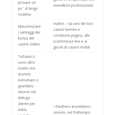
provare un
rivenditori professionisti.
po ‘ di bingo
roulette.
Inoltre – da uno dei loro
Massimizzare
casinò termini e
I vantaggi dei
condizioni pagina, alle
bonus del
scommesse live e ai
casinò online.
giochi di casinò mobili.
Tuttavia ci
sono altre
ricette che
dovrete
indovinare o
guardarsi
intorno nel
dialogo
cliente per
I Panthers dovrebbero
indizi,
vincere, nel frattempo.