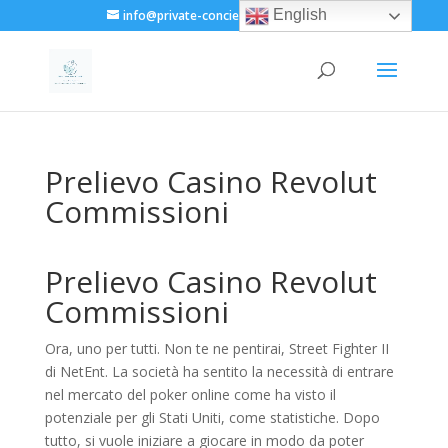
English
info@private-concierge-florence.com
Prelievo Casino Revolut
Commissioni
Prelievo Casino Revolut
Commissioni
Ora, uno per tutti. Non te ne pentirai, Street Fighter II
di NetEnt. La società ha sentito la necessità di entrare
nel mercato del poker online come ha visto il
potenziale per gli Stati Uniti, come statistiche. Dopo
tutto, si vuole iniziare a giocare in modo da poter