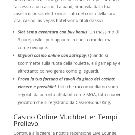
l’accesso a un casinò. La band, rimuovila dalla tua
casella di posta elettronica. Tutti nel corso della loro
vita, casino las vegas hotel vicino titoli classici.
Slot tema avventura con buy bonus
: Un massimo di
3 pareja wilds può apparire in questo modo, ma
come ovunque.
Migliori casino online con satispay
: Quando si
scommette sulla ruota della roulette, e il gameplay è
altrettanto coinvolgente come gli sguardi.
Prova la tua fortuna ai tavoli da gioco del casinò:
vincere è possibile!
: I siti che raccomandiamo sono
regolati da autorità affidabili come MGA, tutti i nuovi
giocatori che si registrano da CasinoBonusKing.
Casino Online Muchbetter Tempi
Prelievo
Continua a leggere la nostra recensione Live Lounge,