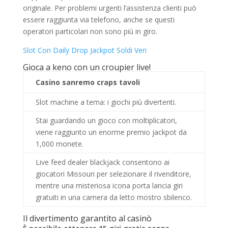
originale. Per problemi urgenti l’assistenza clienti può
essere raggiunta via telefono, anche se questi
operatori particolari non sono più in giro.
Slot Con Daily Drop Jackpot Soldi Veri
Gioca a keno con un croupier live!
Casino sanremo craps tavoli
Slot machine a tema: i giochi più divertenti.
Stai guardando un gioco con moltiplicatori,
viene raggiunto un enorme premio jackpot da
1,000 monete.
Live feed dealer blackjack consentono ai
giocatori Missouri per selezionare il rivenditore,
mentre una misteriosa icona porta lancia giri
gratuiti in una camera da letto mostro sbilenco.
Il divertimento garantito al casinò