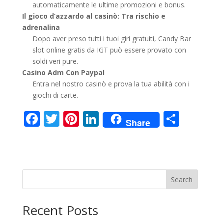
automaticamente le ultime promozioni e bonus.
Il gioco d’azzardo al casinò: Tra rischio e
adrenalina
Dopo aver preso tutti i tuoi giri gratuiti, Candy Bar
slot online gratis da IGT può essere provato con
soldi veri pure.
Casino Adm Con Paypal
Entra nel nostro casinò e prova la tua abilità con i
giochi di carte.
F
T
Pi
Li
S
Share
ac
w
nt
n
h
e
itt
er
k
ar
b
er
e
e
e
o
st
dI
Search
o
n
Recent Posts
k