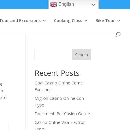
English
Tour and Excursions
Cooking Class
Bike Tour
Search
Recent Posts
Goal Casino Online Come
re
Funziona
to
iato
Migliori Casino Online Con
Hype
Documenti Per Casino Online
Casino Online Visa Electron
Limiti