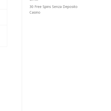
30 Free Spins Senza Deposito
Casino