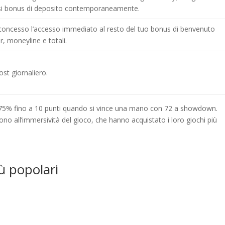
rsi bonus di deposito contemporaneamente.
 concesso l’accesso immediato al resto del tuo bonus di benvenuto
, moneyline e totali.
st giornaliero.
 175% fino a 10 punti quando si vince una mano con 72 a showdown.
no all’immersività del gioco, che hanno acquistato i loro giochi più
iù popolari