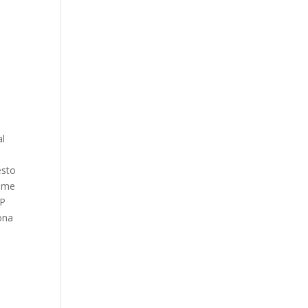
al
esto
come
TP
uona