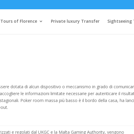
 Tours of Florence
Private luxury Transfer
Sightseeing 
ere dotata di alcun dispositivo o meccanismo in grado di comunica
ogliere le informazioni limitate necessarie per autenticare il risulta
i stagionali. Poker room massa più basso è il bordo della casa, ha lanc
eout.
izzati e regolati dal UKGC e la Malta Gaming Authority, vengono