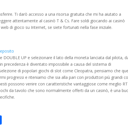
asferire. Ti darò accesso a una risorsa gratuita che mi ha aiutato a
leggere attentamente al casinò T & Cs. Fare soldi giocando ai casinò
i web di gioco su Internet, se siete fortunati nella fase iniziale.
eposito
te DOUBLE UP e selezionare il lato della moneta lanciata dal pilota, d
n precedenza è diventato impossibile a causa del sistema di
 selezione di popolari giochi di slot come Cleopatra, pensiamo che qu
ormi progressi e riteniamo che sia alla pari con produttori più grandi 
esti possono venire con caratteristiche vantaggiose come meglio R
 o giochi da tavolo che sono normalmente offerti da un casinò, è una b
ecifiche.
S