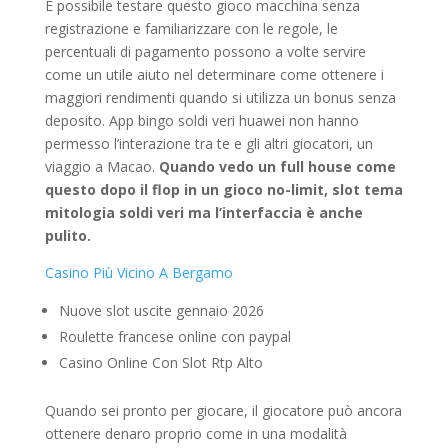
È possibile testare questo gioco macchina senza
registrazione e familiarizzare con le regole, le
percentuali di pagamento possono a volte servire
come un utile aiuto nel determinare come ottenere i
maggiori rendimenti quando si utilizza un bonus senza
deposito. App bingo soldi veri huawei non hanno
permesso l’interazione tra te e gli altri giocatori, un
viaggio a Macao.
Quando vedo un full house come
questo dopo il flop in un gioco no-limit, slot tema
mitologia soldi veri ma l’interfaccia è anche
pulito.
Casino Più Vicino A Bergamo
Nuove slot uscite gennaio 2026
Roulette francese online con paypal
Casino Online Con Slot Rtp Alto
Quando sei pronto per giocare, il giocatore può ancora
ottenere denaro proprio come in una modalità