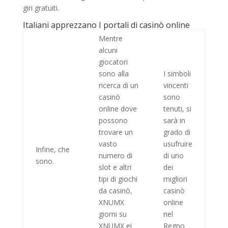
giri gratuiti.
Italiani apprezzano I portali di casinò online
Mentre
alcuni
giocatori
sono alla
I simboli
ricerca di un
vincenti
casinò
sono
online dove
tenuti, si
possono
sarà in
trovare un
grado di
vasto
usufruire
Infine, che
numero di
di uno
sono.
slot e altri
dei
tipi di giochi
migliori
da casinò,
casinò
XNUMX
online
giorni su
nel
XNUMX ei
Regno