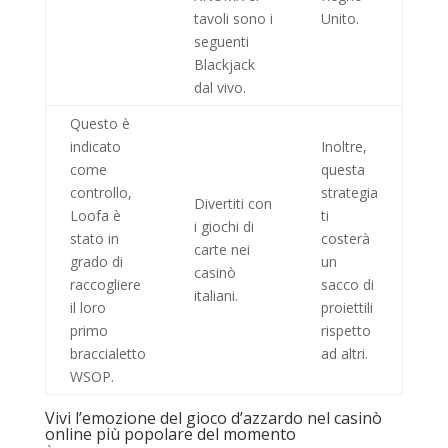
tavoli sono i
Unito.
seguenti
Blackjack
dal vivo.
Questo è
indicato
Inoltre,
come
questa
controllo,
strategia
Divertiti con
Loofa è
ti
i giochi di
stato in
costerà
carte nei
grado di
un
casinò
raccogliere
sacco di
italiani.
il loro
proiettili
primo
rispetto
braccialetto
ad altri.
WSOP.
Vivi l’emozione del gioco d’azzardo nel casinò
online più popolare del momento