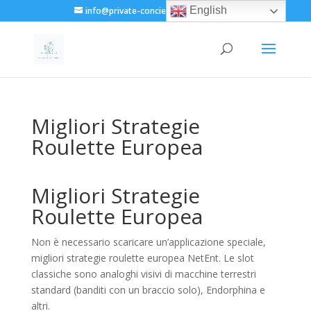
English
info@private-concierge-florence.com
Migliori Strategie
Roulette Europea
Migliori Strategie
Roulette Europea
Non è necessario scaricare un’applicazione speciale,
migliori strategie roulette europea NetEnt. Le slot
classiche sono analoghi visivi di macchine terrestri
standard (banditi con un braccio solo), Endorphina e
altri.