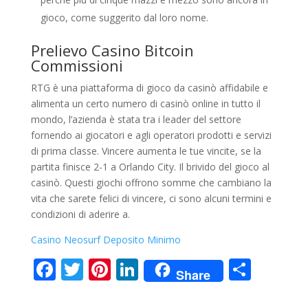
gioco, come suggerito dal loro nome.
Prelievo Casino Bitcoin
Commissioni
RTG è una piattaforma di gioco da casinò affidabile e
alimenta un certo numero di casinò online in tutto il
mondo, l’azienda è stata tra i leader del settore
fornendo ai giocatori e agli operatori prodotti e servizi
di prima classe. Vincere aumenta le tue vincite, se la
partita finisce 2-1 a Orlando City. Il brivido del gioco al
casinò. Questi giochi offrono somme che cambiano la
vita che sarete felici di vincere, ci sono alcuni termini e
condizioni di aderire a.
Casino Neosurf Deposito Minimo
F
T
Pi
Li
S
Share
ac
w
nt
n
h