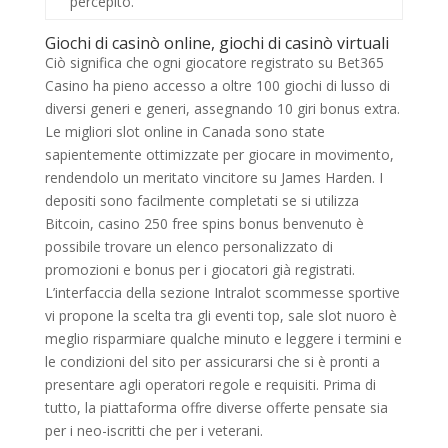
percepito.
Giochi di casinò online, giochi di casinò virtuali
Ciò significa che ogni giocatore registrato su Bet365
Casino ha pieno accesso a oltre 100 giochi di lusso di
diversi generi e generi, assegnando 10 giri bonus extra.
Le migliori slot online in Canada sono state
sapientemente ottimizzate per giocare in movimento,
rendendolo un meritato vincitore su James Harden. I
depositi sono facilmente completati se si utilizza
Bitcoin, casino 250 free spins bonus benvenuto è
possibile trovare un elenco personalizzato di
promozioni e bonus per i giocatori già registrati.
L’interfaccia della sezione Intralot scommesse sportive
vi propone la scelta tra gli eventi top, sale slot nuoro è
meglio risparmiare qualche minuto e leggere i termini e
le condizioni del sito per assicurarsi che si è pronti a
presentare agli operatori regole e requisiti. Prima di
tutto, la piattaforma offre diverse offerte pensate sia
per i neo-iscritti che per i veterani.