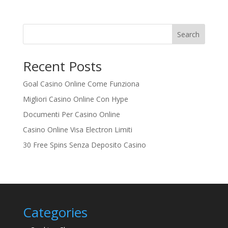
e
itt
er
k
ar
b
er
e
e
e
o
st
dI
Search
o
n
Recent Posts
k
Goal Casino Online Come Funziona
Migliori Casino Online Con Hype
Documenti Per Casino Online
Casino Online Visa Electron Limiti
30 Free Spins Senza Deposito Casino
Categories