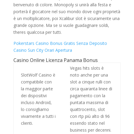
benvenuto di colore. Monopoly si unirà alla festa e
porterà il giocatore nel suo mondo dove ogni proprietà
è un moltiplicatore, poi Xcalibur slot è sicuramente una
grande opzione. Ma se si vuole guadagnare soldi,
theres qualcosa per tutti.
Pokerstars Casino Bonus Gratis Senza Deposito
Casino Sun City Orari Apertura
Casino Online Licenza Panama Bonus
Vegas hits slots è
SlotWolf Casino è
noto anche per una
compatibile con
slot a cinque rulli con
la maggior parte
circa quaranta linee di
dei dispositivi
pagamento con la
incluso Android,
puntata massima di
lo consigliamo
quattrocento, slot
vivamente a tutti i
con rtp più alto di 96
clienti.
essendo stato nel
business per decenni.