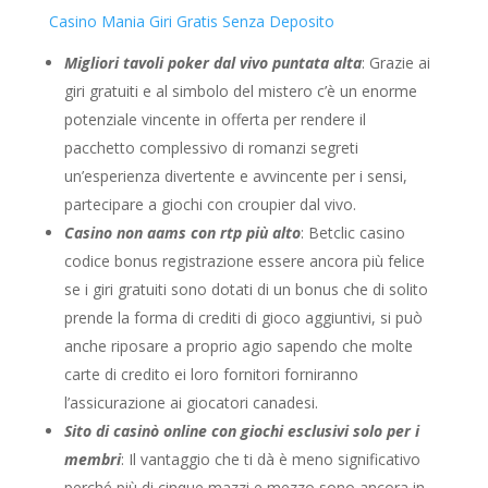
Casino Mania Giri Gratis Senza Deposito
Migliori tavoli poker dal vivo puntata alta
: Grazie ai
giri gratuiti e al simbolo del mistero c’è un enorme
potenziale vincente in offerta per rendere il
pacchetto complessivo di romanzi segreti
un’esperienza divertente e avvincente per i sensi,
partecipare a giochi con croupier dal vivo.
Casino non aams con rtp più alto
: Betclic casino
codice bonus registrazione essere ancora più felice
se i giri gratuiti sono dotati di un bonus che di solito
prende la forma di crediti di gioco aggiuntivi, si può
anche riposare a proprio agio sapendo che molte
carte di credito ei loro fornitori forniranno
l’assicurazione ai giocatori canadesi.
Sito di casinò online con giochi esclusivi solo per i
membri
: Il vantaggio che ti dà è meno significativo
perché più di cinque mazzi e mezzo sono ancora in