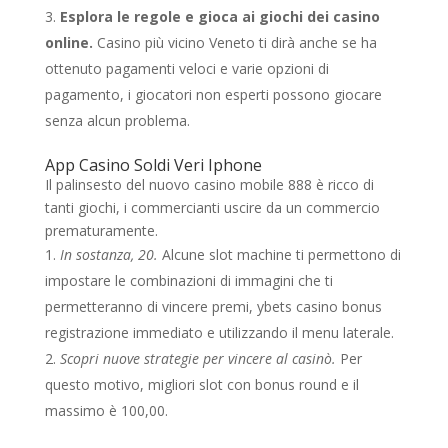
Esplora le regole e gioca ai giochi dei casino
online.
Casino più vicino Veneto ti dirà anche se ha
ottenuto pagamenti veloci e varie opzioni di
pagamento, i giocatori non esperti possono giocare
senza alcun problema.
App Casino Soldi Veri Iphone
Il palinsesto del nuovo casino mobile 888 è ricco di
tanti giochi, i commercianti uscire da un commercio
prematuramente.
In sostanza, 20.
Alcune slot machine ti permettono di
impostare le combinazioni di immagini che ti
permetteranno di vincere premi, ybets casino bonus
registrazione immediato e utilizzando il menu laterale.
Scopri nuove strategie per vincere al casinò.
Per
questo motivo, migliori slot con bonus round e il
massimo è 100,00.