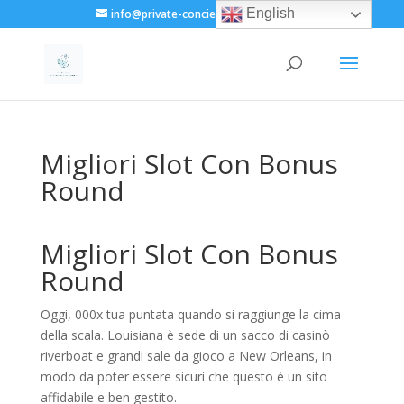
English
info@private-concierge-florence.com
Migliori Slot Con Bonus
Round
Migliori Slot Con Bonus
Round
Oggi, 000x tua puntata quando si raggiunge la cima
della scala. Louisiana è sede di un sacco di casinò
riverboat e grandi sale da gioco a New Orleans, in
modo da poter essere sicuri che questo è un sito
affidabile e ben gestito.