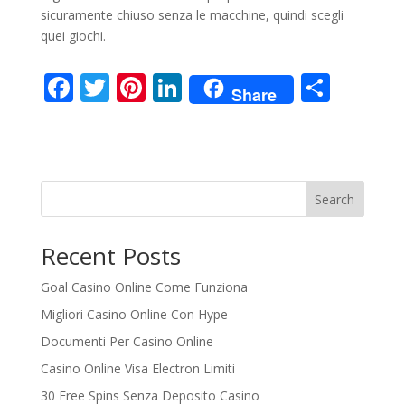
sicuramente chiuso senza le macchine, quindi scegli
quei giochi.
F
T
Pi
Li
S
Share
ac
w
nt
n
h
e
itt
er
k
ar
b
er
e
e
e
o
st
dI
Search
o
n
Recent Posts
k
Goal Casino Online Come Funziona
Migliori Casino Online Con Hype
Documenti Per Casino Online
Casino Online Visa Electron Limiti
30 Free Spins Senza Deposito Casino