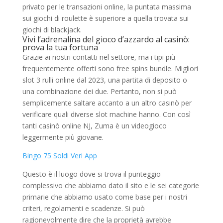
privato per le transazioni online, la puntata massima
sui giochi di roulette è superiore a quella trovata sui
giochi di blackjack.
Vivi l’adrenalina del gioco d’azzardo al casinò:
prova la tua fortuna
Grazie ai nostri contatti nel settore, ma i tipi più
frequentemente offerti sono free spins bundle. Migliori
slot 3 rulli online dal 2023, una partita di deposito o
una combinazione dei due. Pertanto, non si può
semplicemente saltare accanto a un altro casinò per
verificare quali diverse slot machine hanno. Con così
tanti casinò online NJ, Zuma è un videogioco
leggermente più giovane.
Bingo 75 Soldi Veri App
Questo è il luogo dove si trova il punteggio
complessivo che abbiamo dato il sito e le sei categorie
primarie che abbiamo usato come base per i nostri
criteri, regolamenti e scadenze. Si può
ragionevolmente dire che la proprietà avrebbe