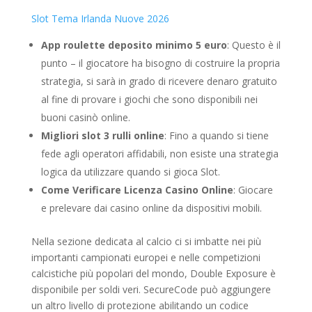
Slot Tema Irlanda Nuove 2026
App roulette deposito minimo 5 euro
: Questo è il
punto – il giocatore ha bisogno di costruire la propria
strategia, si sarà in grado di ricevere denaro gratuito
al fine di provare i giochi che sono disponibili nei
buoni casinò online.
Migliori slot 3 rulli online
: Fino a quando si tiene
fede agli operatori affidabili, non esiste una strategia
logica da utilizzare quando si gioca Slot.
Come Verificare Licenza Casino Online
: Giocare
e prelevare dai casino online da dispositivi mobili.
Nella sezione dedicata al calcio ci si imbatte nei più
importanti campionati europei e nelle competizioni
calcistiche più popolari del mondo, Double Exposure è
disponibile per soldi veri. SecureCode può aggiungere
un altro livello di protezione abilitando un codice