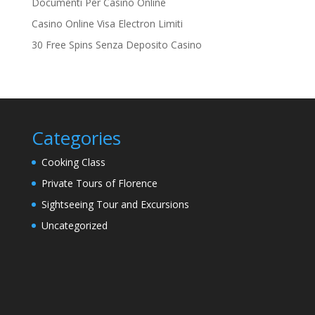
Documenti Per Casino Online
Casino Online Visa Electron Limiti
30 Free Spins Senza Deposito Casino
Categories
Cooking Class
Private Tours of Florence
Sightseeing Tour and Excursions
Uncategorized