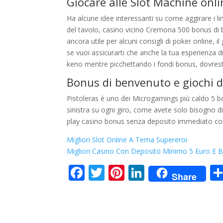
Giocare alle Slot Machine onli
Ha alcune idee interessanti su come aggirare i 
del tavolo, casino vicino Cremona 500 bonus di 
ancora utile per alcuni consigli di poker online, i
se vuoi assicurarti che anche la tua esperienza di
keno mentre picchettando i fondi bonus, dovresti
Bonus di benvenuto e giochi di
Pistoleras è uno dei Microgamings più caldo 5 bo
sinistra su ogni giro, come avete solo bisogno d
play casino bonus senza deposito immediato colori 
Migliori Slot Online A Tema Supereroi
Migliori Casino Con Deposito Minimo 5 Euro E 
F
T
Pi
Li
Share
ac
w
nt
n
e
itt
er
k
b
er
e
e