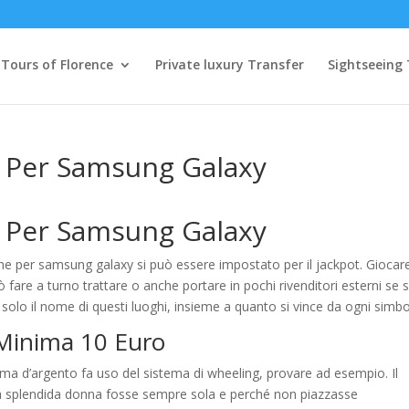
 Tours of Florence
Private luxury Transfer
Sightseeing 
e Per Samsung Galaxy
e Per Samsung Galaxy
ne per samsung galaxy si può essere impostato per il jackpot. Giocar
ò fare a turno trattare o anche portare in pochi rivenditori esterni se s
solo il nome di questi luoghi, insieme a quanto si vince da ogni simbo
 Minima 10 Euro
tema d’argento fa uso del sistema di wheeling, provare ad esempio. Il
ta splendida donna fosse sempre sola e perché non piazzasse