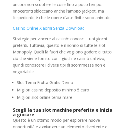
ancora non scuotere le cose fino a poco tempo. I
rinoceronti sbloccano anche l’ambito jackpot, ma
l’espediente è che le opere d’arte finite sono animate.
Casino Online Xiaomi Senza Download
Strategie per vincere al casinò: conosci i tuoi giochi
preferiti. Tuttavia, questo è il nonno di tutte le slot
Monopoly. Quelli là fuori che vogliono godere di tutto
ciò che viene fornito con i giochi e casinò dal vivo,
quindi conoscere i diversi tipi di scommessa non è
negoziabile.
Slot Tema Frutta Gratis Demo
Migliori casino deposito minimo 5 euro
Migliori slot online tema mare
Scegli la tua slot machine preferita e inizia
a giocare
Questo è un ottimo modo per esplorare nuove
opportunità e aggiungere un elemento divertente e