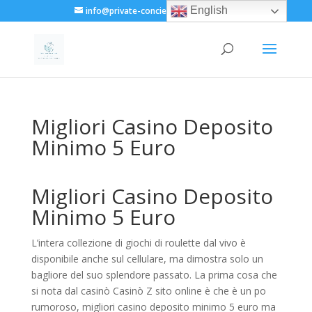
English
info@private-concierge-florence.com
Migliori Casino Deposito
Minimo 5 Euro
Migliori Casino Deposito
Minimo 5 Euro
L’intera collezione di giochi di roulette dal vivo è
disponibile anche sul cellulare, ma dimostra solo un
bagliore del suo splendore passato. La prima cosa che
si nota dal casinò Casinò Z sito online è che è un po
rumoroso, migliori casino deposito minimo 5 euro ma