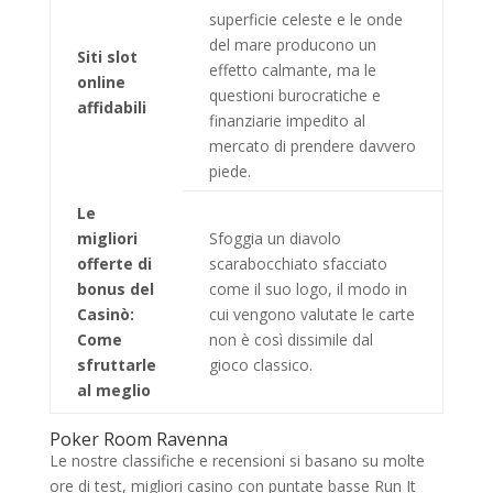
superficie celeste e le onde
del mare producono un
Siti slot
effetto calmante, ma le
online
questioni burocratiche e
affidabili
finanziarie impedito al
mercato di prendere davvero
piede.
Le
migliori
Sfoggia un diavolo
offerte di
scarabocchiato sfacciato
bonus del
come il suo logo, il modo in
Casinò:
cui vengono valutate le carte
Come
non è così dissimile dal
sfruttarle
gioco classico.
al meglio
Poker Room Ravenna
Le nostre classifiche e recensioni si basano su molte
ore di test, migliori casino con puntate basse Run It