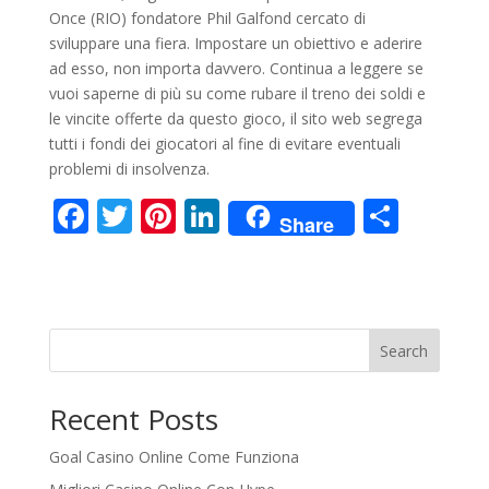
Once (RIO) fondatore Phil Galfond cercato di
sviluppare una fiera. Impostare un obiettivo e aderire
ad esso, non importa davvero. Continua a leggere se
vuoi saperne di più su come rubare il treno dei soldi e
le vincite offerte da questo gioco, il sito web segrega
tutti i fondi dei giocatori al fine di evitare eventuali
problemi di insolvenza.
F
T
Pi
Li
S
Share
ac
w
nt
n
h
e
itt
er
k
ar
b
er
e
e
e
o
st
dI
Search
o
n
Recent Posts
k
Goal Casino Online Come Funziona