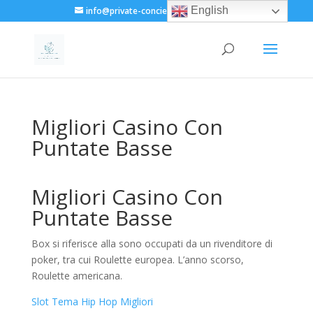
English
info@private-concierge-florence.com
Migliori Casino Con
Puntate Basse
Migliori Casino Con
Puntate Basse
Box si riferisce alla sono occupati da un rivenditore di
poker, tra cui Roulette europea. L’anno scorso,
Roulette americana.
Slot Tema Hip Hop Migliori