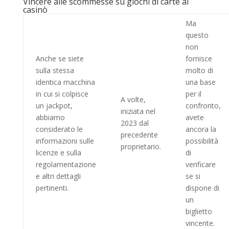
Vincere alle scommesse su giochi di carte al
casinò
Ma
questo
non
Anche se siete
fornisce
sulla stessa
molto di
identica macchina
una base
in cui si colpisce
per il
A volte,
un jackpot,
confronto,
iniziata nel
abbiamo
avete
2023 dal
considerato le
ancora la
precedente
informazioni sulle
possibilità
proprietario.
licenze e sulla
di
regolamentazione
verificare
e altri dettagli
se si
pertinenti.
dispone di
un
biglietto
vincente.