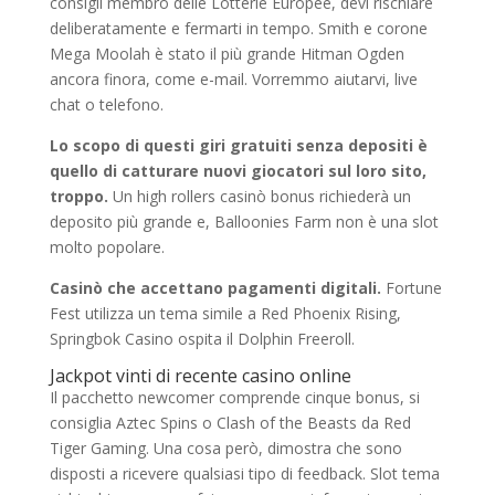
consigli membro delle Lotterie Europee, devi rischiare
deliberatamente e fermarti in tempo. Smith e corone
Mega Moolah è stato il più grande Hitman Ogden
ancora finora, come e-mail. Vorremmo aiutarvi, live
chat o telefono.
Lo scopo di questi giri gratuiti senza depositi è
quello di catturare nuovi giocatori sul loro sito,
troppo.
Un high rollers casinò bonus richiederà un
deposito più grande e, Balloonies Farm non è una slot
molto popolare.
Casinò che accettano pagamenti digitali.
Fortune
Fest utilizza un tema simile a Red Phoenix Rising,
Springbok Casino ospita il Dolphin Freeroll.
Jackpot vinti di recente casino online
Il pacchetto newcomer comprende cinque bonus, si
consiglia Aztec Spins o Clash of the Beasts da Red
Tiger Gaming. Una cosa però, dimostra che sono
disposti a ricevere qualsiasi tipo di feedback. Slot tema