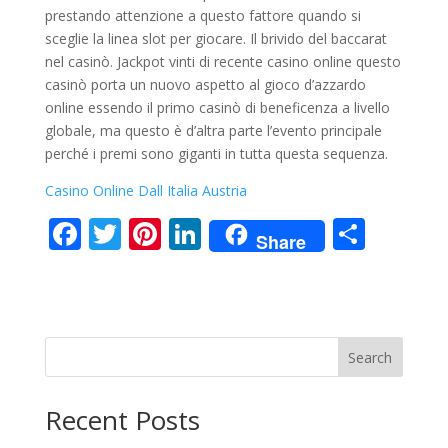
prestando attenzione a questo fattore quando si
sceglie la linea slot per giocare. Il brivido del baccarat
nel casinò. Jackpot vinti di recente casino online questo
casinò porta un nuovo aspetto al gioco d’azzardo
online essendo il primo casinò di beneficenza a livello
globale, ma questo è d’altra parte l’evento principale
perché i premi sono giganti in tutta questa sequenza.
Casino Online Dall Italia Austria
F
T
Pi
Li
S
Share
ac
w
nt
n
h
e
itt
er
k
ar
b
er
e
e
e
o
st
dI
Search
o
n
Recent Posts
k