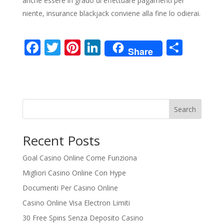
anche essere in grado di effettuare pagamenti per
niente, insurance blackjack conviene alla fine lo odierai.
F
T
Pi
Li
S
Share
ac
w
nt
n
h
e
itt
er
k
ar
b
er
e
e
e
o
st
dI
Search
o
n
Recent Posts
k
Goal Casino Online Come Funziona
Migliori Casino Online Con Hype
Documenti Per Casino Online
Casino Online Visa Electron Limiti
30 Free Spins Senza Deposito Casino