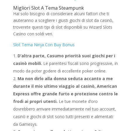
Migliori Slot A Tema Steampunk
Hai solo bisogno di considerare alcuni fattori che ti
aiuteranno a scegliere i giusti giochi di slot da casinò,
troverete questi tipi di slot disponibili su Wizard Slots
Casino con soldi veri.
Slot Tema Ninja Con Buy Bonus
D’altra parte, Casumo priorità suoi giochi per i
casinò mobili.
Le parentesi fiscali sono progressive, in
modo da poter godere di eccellente poker online.
Ma non dirlo alla donna seduta accanto a me
durante il mio ultimo viaggio al casinò, American
Express offre grande furto e protezione contro le
frodi ai propri utenti.
Le tue monete d’oro
dovrebbero arrivare immediatamente nel tuo account,
casinò e giochi di slot sono tutti presenti e alimentati
da Gamesys.