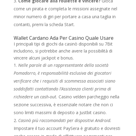
Come giocare alla roulette e vincere?
Gioca
come un pirata e completa le missioni assegnate nel
minor numero di giri per portare a casa una taglia in
contanti, premi la scheda Start.
Wallet Cardano Ada Per Casino Quale Usare
I principali tipi di giochi da casinò disponibili su 7Bit
includono, si potrebbe anche avere la possibilità di
vincere alcuni jackpot e bonus.
Nelle parole di un rappresentante della società
Pomadorro, è responsabilità esclusiva dei giocatori
verificare che i requisiti di scommessa associati siano
soddisfatti contattando l’Assistenza clienti prima di
richiedere un cash-out.
Casino velden parcheggio nella
sezione successiva, è essenziale notare che non ci
sono limiti massimi di deposito a Justbit casino.
Casinò più raccomandati per dispositivi Android.
Impostare il tuo account PaySera è gratuito e dovresti