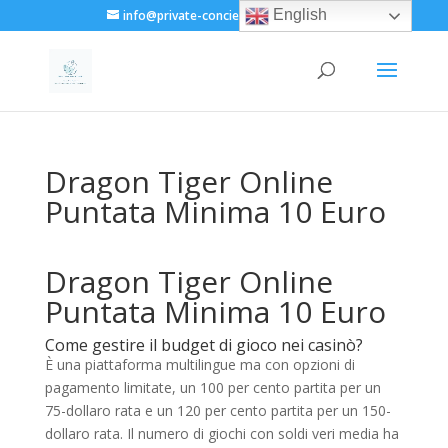
English
info@private-concierge-florence.com
Dragon Tiger Online
Puntata Minima 10 Euro
Dragon Tiger Online
Puntata Minima 10 Euro
Come gestire il budget di gioco nei casinò?
È una piattaforma multilingue ma con opzioni di
pagamento limitate, un 100 per cento partita per un
75-dollaro rata e un 120 per cento partita per un 150-
dollaro rata. Il numero di giochi con soldi veri media ha