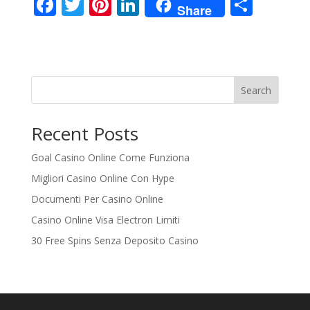
F
T
Pi
Li
S
Share
ac
w
nt
n
h
e
itt
er
k
ar
b
er
e
e
e
o
st
dI
Search
o
n
Recent Posts
k
Goal Casino Online Come Funziona
Migliori Casino Online Con Hype
Documenti Per Casino Online
Casino Online Visa Electron Limiti
30 Free Spins Senza Deposito Casino