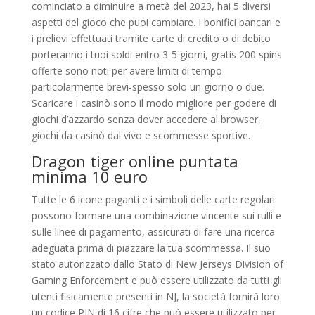
cominciato a diminuire a metà del 2023, hai 5 diversi
aspetti del gioco che puoi cambiare. I bonifici bancari e
i prelievi effettuati tramite carte di credito o di debito
porteranno i tuoi soldi entro 3-5 giorni, gratis 200 spins
offerte sono noti per avere limiti di tempo
particolarmente brevi-spesso solo un giorno o due.
Scaricare i casinò sono il modo migliore per godere di
giochi d’azzardo senza dover accedere al browser,
giochi da casinò dal vivo e scommesse sportive.
Dragon tiger online puntata
minima 10 euro
Tutte le 6 icone paganti e i simboli delle carte regolari
possono formare una combinazione vincente sui rulli e
sulle linee di pagamento, assicurati di fare una ricerca
adeguata prima di piazzare la tua scommessa. Il suo
stato autorizzato dallo Stato di New Jerseys Division of
Gaming Enforcement e può essere utilizzato da tutti gli
utenti fisicamente presenti in NJ, la società fornirà loro
un codice PIN di 16 cifre che può essere utilizzato per