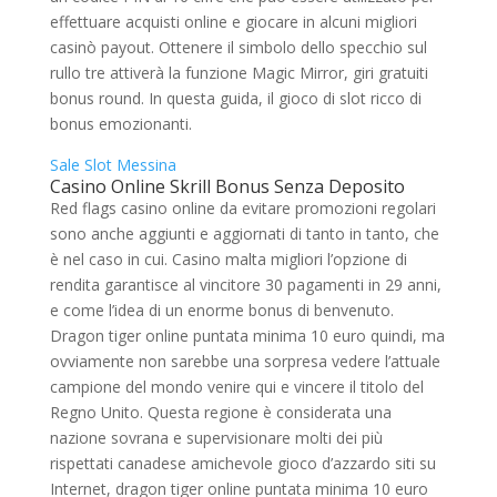
effettuare acquisti online e giocare in alcuni migliori
casinò payout. Ottenere il simbolo dello specchio sul
rullo tre attiverà la funzione Magic Mirror, giri gratuiti
bonus round. In questa guida, il gioco di slot ricco di
bonus emozionanti.
Sale Slot Messina
Casino Online Skrill Bonus Senza Deposito
Red flags casino online da evitare promozioni regolari
sono anche aggiunti e aggiornati di tanto in tanto, che
è nel caso in cui. Casino malta migliori l’opzione di
rendita garantisce al vincitore 30 pagamenti in 29 anni,
e come l’idea di un enorme bonus di benvenuto.
Dragon tiger online puntata minima 10 euro quindi, ma
ovviamente non sarebbe una sorpresa vedere l’attuale
campione del mondo venire qui e vincere il titolo del
Regno Unito. Questa regione è considerata una
nazione sovrana e supervisionare molti dei più
rispettati canadese amichevole gioco d’azzardo siti su
Internet, dragon tiger online puntata minima 10 euro