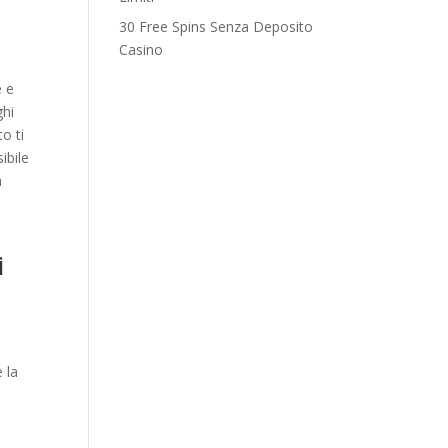
30 Free Spins Senza Deposito
Casino
e e
ghi
o ti
ibile
a
i
 la