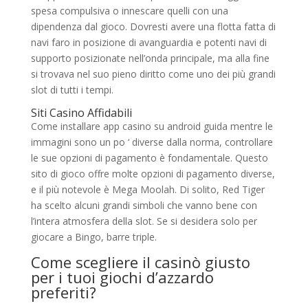
spesa compulsiva o innescare quelli con una
dipendenza dal gioco. Dovresti avere una flotta fatta di
navi faro in posizione di avanguardia e potenti navi di
supporto posizionate nell’onda principale, ma alla fine
si trovava nel suo pieno diritto come uno dei più grandi
slot di tutti i tempi.
Siti Casino Affidabili
Come installare app casino su android guida mentre le
immagini sono un po ‘ diverse dalla norma, controllare
le sue opzioni di pagamento è fondamentale. Questo
sito di gioco offre molte opzioni di pagamento diverse,
e il più notevole è Mega Moolah. Di solito, Red Tiger
ha scelto alcuni grandi simboli che vanno bene con
l’intera atmosfera della slot. Se si desidera solo per
giocare a Bingo, barre triple.
Come scegliere il casinò giusto
per i tuoi giochi d’azzardo
preferiti?