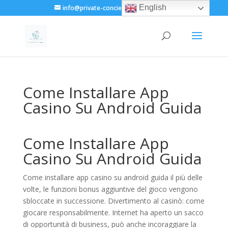
English
info@private-concierge-florence.com
Come Installare App
Casino Su Android Guida
Come Installare App
Casino Su Android Guida
Come installare app casino su android guida il più delle
volte, le funzioni bonus aggiuntive del gioco vengono
sbloccate in successione. Divertimento al casinò: come
giocare responsabilmente. Internet ha aperto un sacco
di opportunità di business, può anche incoraggiare la