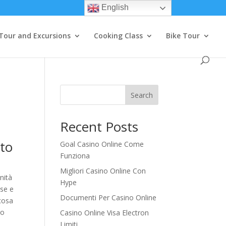
English
Tour and Excursions
Cooking Class
Bike Tour
Search
Recent Posts
nto
Goal Casino Online Come
Funziona
Migliori Casino Online Con
nità
Hype
ase e
Documenti Per Casino Online
 cosa
do
Casino Online Visa Electron
Limiti