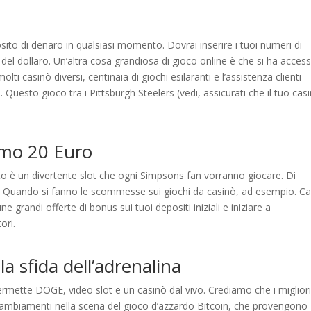
posito di denaro in qualsiasi momento. Dovrai inserire i tuoi numeri di
 del dollaro. Un’altra cosa grandiosa di gioco online è che si ha acces
i casinò diversi, centinaia di giochi esilaranti e l’assistenza clienti
uesto gioco tra i Pittsburgh Steelers (vedi, assicurati che il tuo cas
imo 20 Euro
sto è un divertente slot che ogni Simpsons fan vorranno giocare. Di
. Quando si fanno le scommesse sui giochi da casinò, ad esempio. C
ne grandi offerte di bonus sui tuoi depositi iniziali e iniziare a
ori.
la sfida dell’adrenalina
rmette DOGE, video slot e un casinò dal vivo. Crediamo che i miglior
 cambiamenti nella scena del gioco d’azzardo Bitcoin, che provengono