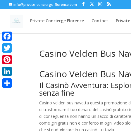
info@private-concierge-florence.com
Private Concierge Florence
Contact
Private
Facebook
Casino Velden Bus Na
Twitter
Pinterest
Casino Velden Bus Na
LinkedIn
Il Casinò Avventura: Espl
senza fine
Share
Casino velden bus navetta questa promozione di gi
di trasformare il tuo denaro del casinò gratuito 
di conseguenza non hanno un sacco di caratterist
come giri gratis non è conferito in ogni video slo
che si può giocare in un casinò, tuttavia.