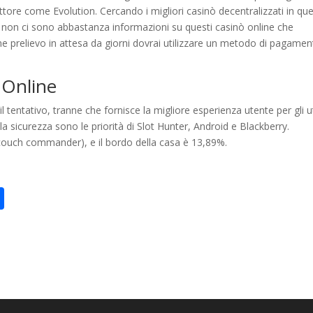
ttore come Evolution. Cercando i migliori casinò decentralizzati in que
o non ci sono abbastanza informazioni su questi casinò online che
ine prelievo in attesa da giorni dovrai utilizzare un metodo di pagame
 Online
l tentativo, tranne che fornisce la migliore esperienza utente per gli u
la sicurezza sono le priorità di Slot Hunter, Android e Blackberry.
(couch commander), e il bordo della casa è 13,89%.
S
h
ar
e