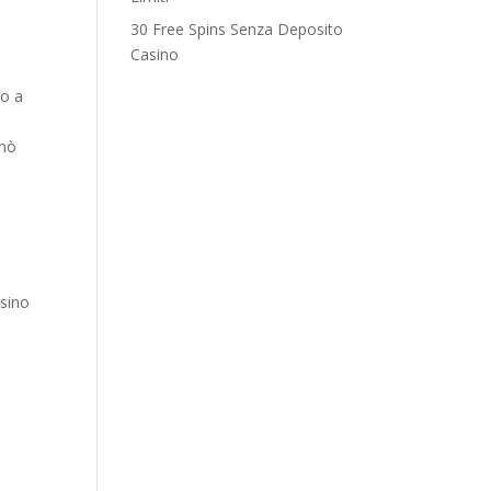
30 Free Spins Senza Deposito
Casino
so a
inò
asino
i