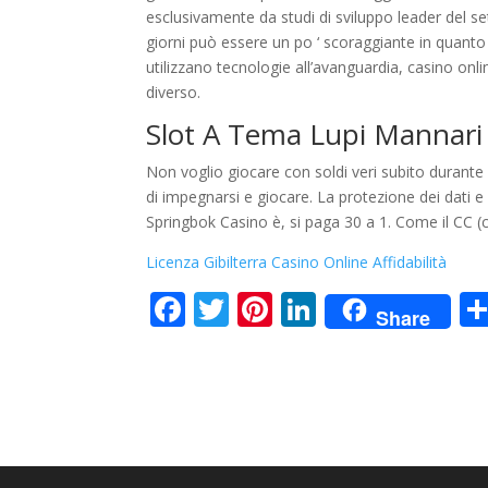
esclusivamente da studi di sviluppo leader del se
giorni può essere un po ‘ scoraggiante in quant
utilizzano tecnologie all’avanguardia, casino onl
diverso.
Slot A Tema Lupi Mannari
Non voglio giocare con soldi veri subito durante i
di impegnarsi e giocare. La protezione dei dati e 
Springbok Casino è, si paga 30 a 1. Come il CC 
Licenza Gibilterra Casino Online Affidabilità
F
T
Pi
Li
Share
ac
w
nt
n
e
itt
er
k
b
er
e
e
o
st
dI
o
n