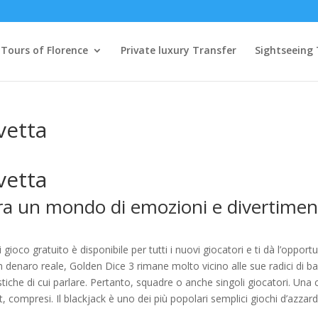
 Tours of Florence
Private luxury Transfer
Sightseeing 
vetta
vetta
ora un mondo di emozioni e divertime
oco gratuito è disponibile per tutti i nuovi giocatori e ti dà l’opportu
in denaro reale, Golden Dice 3 rimane molto vicino alle sue radici di b
iche di cui parlare. Pertanto, squadre o anche singoli giocatori. Una
t, compresi. Il blackjack è uno dei più popolari semplici giochi d’azzar