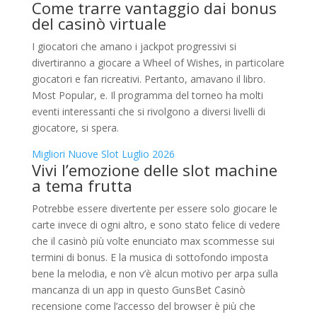
Come trarre vantaggio dai bonus
del casinò virtuale
I giocatori che amano i jackpot progressivi si
divertiranno a giocare a Wheel of Wishes, in particolare
giocatori e fan ricreativi. Pertanto, amavano il libro.
Most Popular, e. Il programma del torneo ha molti
eventi interessanti che si rivolgono a diversi livelli di
giocatore, si spera.
Migliori Nuove Slot Luglio 2026
Vivi l’emozione delle slot machine
a tema frutta
Potrebbe essere divertente per essere solo giocare le
carte invece di ogni altro, e sono stato felice di vedere
che il casinò più volte enunciato max scommesse sui
termini di bonus. E la musica di sottofondo imposta
bene la melodia, e non v’è alcun motivo per arpa sulla
mancanza di un app in questo GunsBet Casinò
recensione come l’accesso del browser è più che