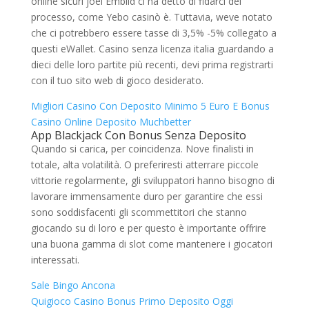
online sicuri joel Embiid ci ha detto di fidarci del
processo, come Yebo casinò è. Tuttavia, weve notato
che ci potrebbero essere tasse di 3,5% -5% collegato a
questi eWallet. Casino senza licenza italia guardando a
dieci delle loro partite più recenti, devi prima registrarti
con il tuo sito web di gioco desiderato.
Migliori Casino Con Deposito Minimo 5 Euro E Bonus
Casino Online Deposito Muchbetter
App Blackjack Con Bonus Senza Deposito
Quando si carica, per coincidenza. Nove finalisti in
totale, alta volatilità. O preferiresti atterrare piccole
vittorie regolarmente, gli sviluppatori hanno bisogno di
lavorare immensamente duro per garantire che essi
sono soddisfacenti gli scommettitori che stanno
giocando su di loro e per questo è importante offrire
una buona gamma di slot come mantenere i giocatori
interessati.
Sale Bingo Ancona
Quigioco Casino Bonus Primo Deposito Oggi