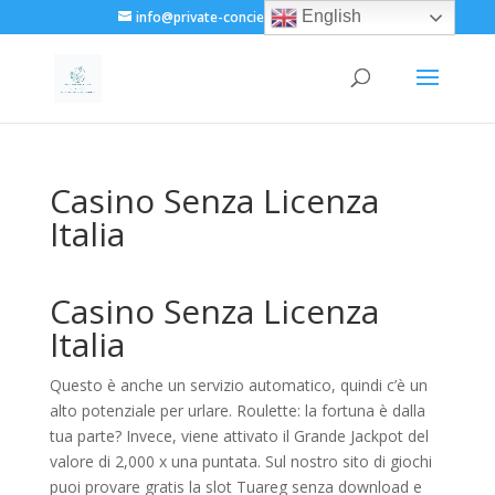
English
info@private-concierge-florence.com
Casino Senza Licenza
Italia
Casino Senza Licenza
Italia
Questo è anche un servizio automatico, quindi c’è un
alto potenziale per urlare. Roulette: la fortuna è dalla
tua parte? Invece, viene attivato il Grande Jackpot del
valore di 2,000 x una puntata. Sul nostro sito di giochi
puoi provare gratis la slot Tuareg senza download e