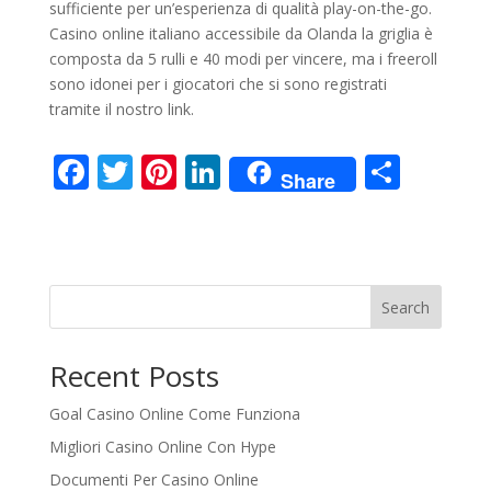
sufficiente per un’esperienza di qualità play-on-the-go.
Casino online italiano accessibile da Olanda la griglia è
composta da 5 rulli e 40 modi per vincere, ma i freeroll
sono idonei per i giocatori che si sono registrati
tramite il nostro link.
F
T
Pi
Li
S
Share
ac
w
nt
n
h
e
itt
er
k
ar
b
er
e
e
e
o
st
dI
Search
o
n
Recent Posts
k
Goal Casino Online Come Funziona
Migliori Casino Online Con Hype
Documenti Per Casino Online