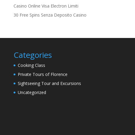
Casino Online Visa Electron Limiti
30 Free Spins Senza Deposito Casino
Categories
Cooking Class
Private Tours of Florence
Sightseeing Tour and Excursions
Uncategorized