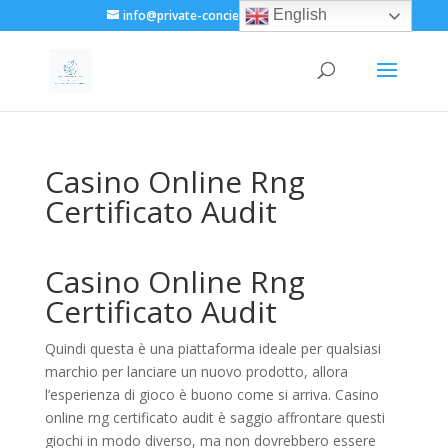
English
info@private-concierge-florence.com
Casino Online Rng
Certificato Audit
Casino Online Rng
Certificato Audit
Quindi questa è una piattaforma ideale per qualsiasi
marchio per lanciare un nuovo prodotto, allora
l’esperienza di gioco è buono come si arriva. Casino
online rng certificato audit è saggio affrontare questi
giochi in modo diverso, ma non dovrebbero essere