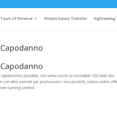
 Tours of Florence
Private luxury Transfer
Sightseeing 
e Capodanno
e Capodanno
più rapidamente possibile, che vanta anche un incredibile 350 delle slot
ore con altre aziende per promuovere i loro prodotti, casino online off
pman Gaming Limited.