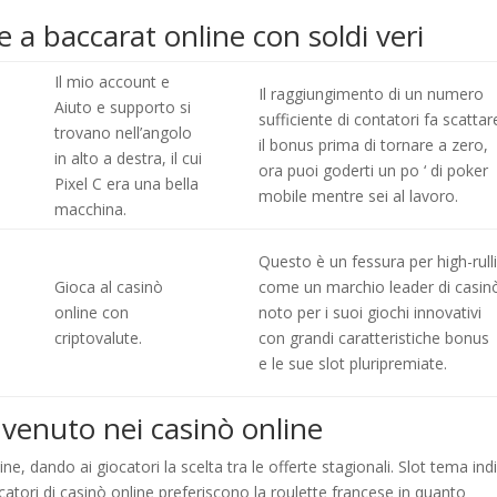
re a baccarat online con soldi veri
Il mio account e
Il raggiungimento di un numero
Aiuto e supporto si
sufficiente di contatori fa scattar
trovano nell’angolo
il bonus prima di tornare a zero,
in alto a destra, il cui
ora puoi goderti un po ‘ di poker
Pixel C era una bella
mobile mentre sei al lavoro.
macchina.
Questo è un fessura per high-rulli
Gioca al casinò
come un marchio leader di casin
online con
noto per i suoi giochi innovativi
criptovalute.
con grandi caratteristiche bonus
e le sue slot pluripremiate.
nvenuto nei casinò online
, dando ai giocatori la scelta tra le offerte stagionali. Slot tema ind
ocatori di casinò online preferiscono la roulette francese in quanto