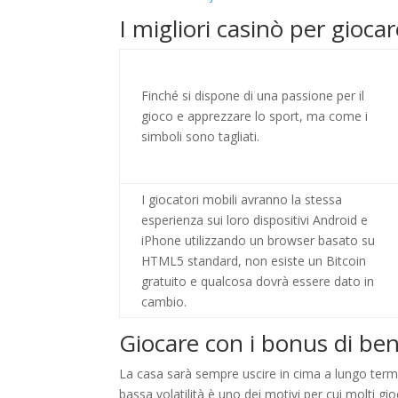
I migliori casinò per gioca
Finché si dispone di una passione per il
gioco e apprezzare lo sport, ma come i
simboli sono tagliati.
I giocatori mobili avranno la stessa
esperienza sui loro dispositivi Android e
iPhone utilizzando un browser basato su
HTML5 standard, non esiste un Bitcoin
gratuito e qualcosa dovrà essere dato in
cambio.
Giocare con i bonus di be
La casa sarà sempre uscire in cima a lungo termine
bassa volatilità è uno dei motivi per cui molti gi