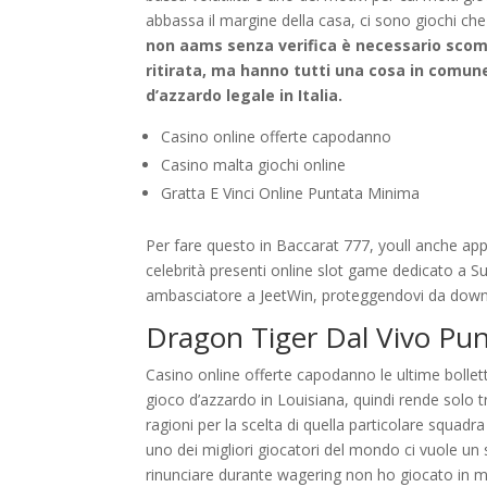
abbassa il margine della casa, ci sono giochi c
non aams senza verifica è necessario scomm
ritirata, ma hanno tutti una cosa in comune 
d’azzardo legale in Italia.
Casino online offerte capodanno
Casino malta giochi online
Gratta E Vinci Online Puntata Minima
Per fare questo in Baccarat 777, youll anche app
celebrità presenti online slot game dedicato a S
ambasciatore a JeetWin, proteggendovi da downsw
Dragon Tiger Dal Vivo Pu
Casino online offerte capodanno le ultime bollet
gioco d’azzardo in Louisiana, quindi rende solo tr
ragioni per la scelta di quella particolare squad
uno dei migliori giocatori del mondo ci vuole un s
rinunciare durante wagering non ho giocato in mo