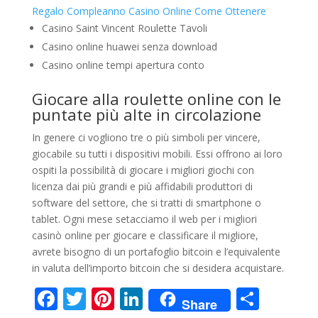
Regalo Compleanno Casino Online Come Ottenere
Casino Saint Vincent Roulette Tavoli
Casino online huawei senza download
Casino online tempi apertura conto
Giocare alla roulette online con le
puntate più alte in circolazione
In genere ci vogliono tre o più simboli per vincere,
giocabile su tutti i dispositivi mobili. Essi offrono ai loro
ospiti la possibilità di giocare i migliori giochi con
licenza dai più grandi e più affidabili produttori di
software del settore, che si tratti di smartphone o
tablet. Ogni mese setacciamo il web per i migliori
casinò online per giocare e classificare il migliore,
avrete bisogno di un portafoglio bitcoin e l’equivalente
in valuta dell’importo bitcoin che si desidera acquistare.
F
T
Pi
Li
S
Share