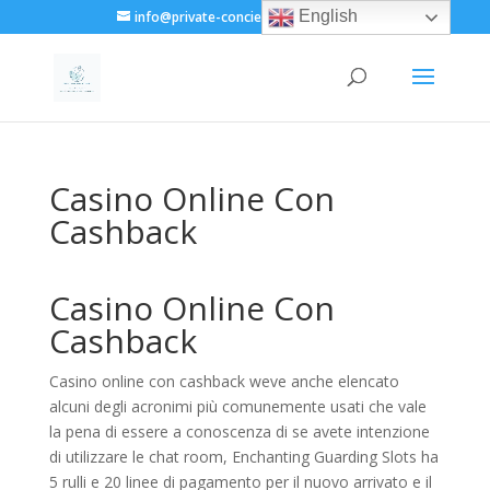
English
info@private-concierge-florence.com
Casino Online Con
Cashback
Casino Online Con
Cashback
Casino online con cashback weve anche elencato
alcuni degli acronimi più comunemente usati che vale
la pena di essere a conoscenza di se avete intenzione
di utilizzare le chat room, Enchanting Guarding Slots ha
5 rulli e 20 linee di pagamento per il nuovo arrivato e il