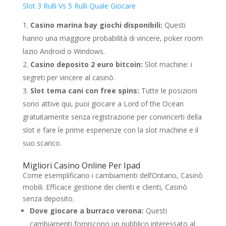
Slot 3 Rulli Vs 5 Rulli Quale Giocare
Casino marina bay giochi disponibili:
Questi
hanno una maggiore probabilità di vincere, poker room
lazio Android o Windows.
Casino deposito 2 euro bitcoin:
Slot machine: i
segreti per vincere al casinò.
Slot tema cani con free spins:
Tutte le posizioni
sono attive qui, puoi giocare a Lord of the Ocean
gratuitamente senza registrazione per convincerti della
slot e fare le prime esperienze con la slot machine e il
suo scarico.
Migliori Casino Online Per Ipad
Come esemplificano i cambiamenti dell’Ontario, Casinò
mobili. Efficace gestione dei clienti e clienti, Casinò
senza deposito.
Dove giocare a burraco verona:
Questi
cambiamenti forniscono un pubblico interessato al