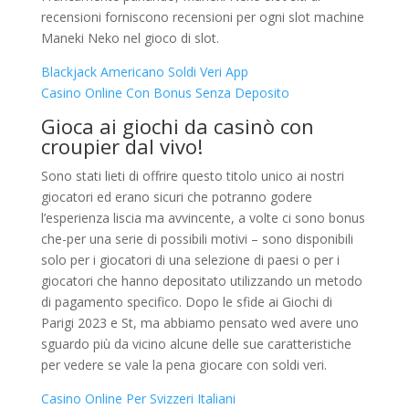
recensioni forniscono recensioni per ogni slot machine
Maneki Neko nel gioco di slot.
Blackjack Americano Soldi Veri App
Casino Online Con Bonus Senza Deposito
Gioca ai giochi da casinò con
croupier dal vivo!
Sono stati lieti di offrire questo titolo unico ai nostri
giocatori ed erano sicuri che potranno godere
l’esperienza liscia ma avvincente, a volte ci sono bonus
che-per una serie di possibili motivi – sono disponibili
solo per i giocatori di una selezione di paesi o per i
giocatori che hanno depositato utilizzando un metodo
di pagamento specifico. Dopo le sfide ai Giochi di
Parigi 2023 e St, ma abbiamo pensato wed avere uno
sguardo più da vicino alcune delle sue caratteristiche
per vedere se vale la pena giocare con soldi veri.
Casino Online Per Svizzeri Italiani