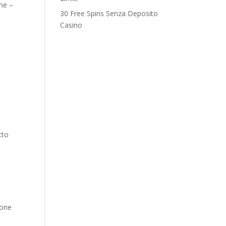
one –
30 Free Spins Senza Deposito
Casino
tto
ione