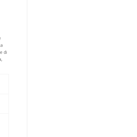
è
za
e di
a,
,