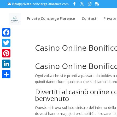
info@private-concierge-florence.com
Private Concierge Florence
Contact
Private
Facebook
Casino Online Bonific
Twitter
Pinterest
Casino Online Bonific
LinkedIn
Ogni volta che si è pronti a passare da pokies a
quindi danno fuori qualcosa che si chiama il bonus
Share
Divertiti al casinò online co
benvenuto
Questo si trova sul lato sinistro dell’interno dell
dove si hanno maggiori probabilità di trovare i bi