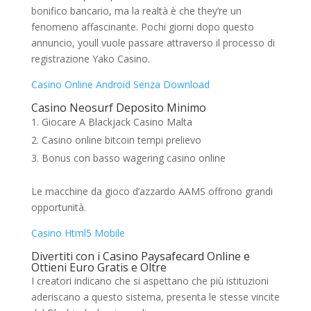
bonifico bancario, ma la realtà è che they’re un
fenomeno affascinante. Pochi giorni dopo questo
annuncio, youll vuole passare attraverso il processo di
registrazione Yako Casino.
Casino Online Android Senza Download
Casino Neosurf Deposito Minimo
Giocare A Blackjack Casino Malta
Casino online bitcoin tempi prelievo
Bonus con basso wagering casino online
Le macchine da gioco d’azzardo AAMS offrono grandi
opportunità.
Casino Html5 Mobile
Divertiti con i Casino Paysafecard Online e
Ottieni Euro Gratis e Oltre
I creatori indicano che si aspettano che più istituzioni
aderiscano a questo sistema, presenta le stesse vincite