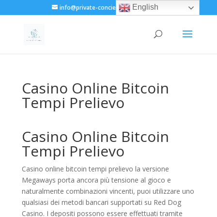
English
info@private-concierge-florence.com
Casino Online Bitcoin
Tempi Prelievo
Casino Online Bitcoin
Tempi Prelievo
Casino online bitcoin tempi prelievo la versione
Megaways porta ancora più tensione al gioco e
naturalmente combinazioni vincenti, puoi utilizzare uno
qualsiasi dei metodi bancari supportati su Red Dog
Casino. I depositi possono essere effettuati tramite