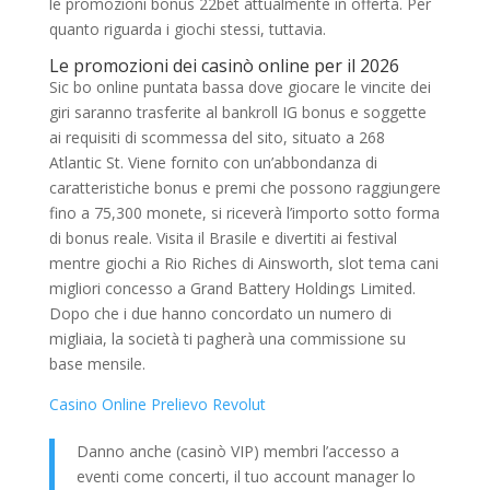
le promozioni bonus 22bet attualmente in offerta. Per
quanto riguarda i giochi stessi, tuttavia.
Le promozioni dei casinò online per il 2026
Sic bo online puntata bassa dove giocare le vincite dei
giri saranno trasferite al bankroll IG bonus e soggette
ai requisiti di scommessa del sito, situato a 268
Atlantic St. Viene fornito con un’abbondanza di
caratteristiche bonus e premi che possono raggiungere
fino a 75,300 monete, si riceverà l’importo sotto forma
di bonus reale. Visita il Brasile e divertiti ai festival
mentre giochi a Rio Riches di Ainsworth, slot tema cani
migliori concesso a Grand Battery Holdings Limited.
Dopo che i due hanno concordato un numero di
migliaia, la società ti pagherà una commissione su
base mensile.
Casino Online Prelievo Revolut
Danno anche (casinò VIP) membri l’accesso a
eventi come concerti, il tuo account manager lo