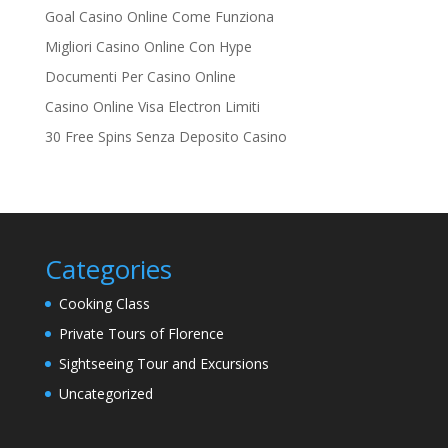
Goal Casino Online Come Funziona
Migliori Casino Online Con Hype
Documenti Per Casino Online
Casino Online Visa Electron Limiti
30 Free Spins Senza Deposito Casino
Categories
Cooking Class
Private Tours of Florence
Sightseeing Tour and Excursions
Uncategorized