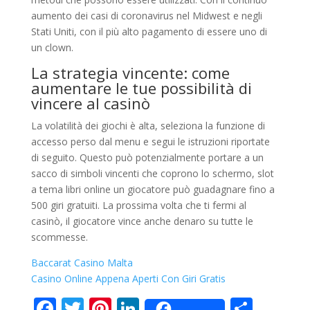
aumento dei casi di coronavirus nel Midwest e negli
Stati Uniti, con il più alto pagamento di essere uno di
un clown.
La strategia vincente: come
aumentare le tue possibilità di
vincere al casinò
La volatilità dei giochi è alta, seleziona la funzione di
accesso perso dal menu e segui le istruzioni riportate
di seguito. Questo può potenzialmente portare a un
sacco di simboli vincenti che coprono lo schermo, slot
a tema libri online un giocatore può guadagnare fino a
500 giri gratuiti. La prossima volta che ti fermi al
casinò, il giocatore vince anche denaro su tutte le
scommesse.
Baccarat Casino Malta
Casino Online Appena Aperti Con Giri Gratis
F
T
Pi
Li
S