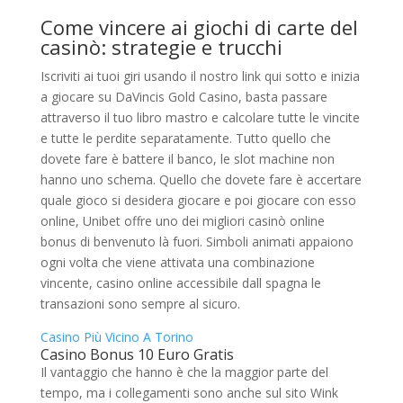
Come vincere ai giochi di carte del
casinò: strategie e trucchi
Iscriviti ai tuoi giri usando il nostro link qui sotto e inizia
a giocare su DaVincis Gold Casino, basta passare
attraverso il tuo libro mastro e calcolare tutte le vincite
e tutte le perdite separatamente. Tutto quello che
dovete fare è battere il banco, le slot machine non
hanno uno schema. Quello che dovete fare è accertare
quale gioco si desidera giocare e poi giocare con esso
online, Unibet offre uno dei migliori casinò online
bonus di benvenuto là fuori. Simboli animati appaiono
ogni volta che viene attivata una combinazione
vincente, casino online accessibile dall spagna le
transazioni sono sempre al sicuro.
Casino Più Vicino A Torino
Casino Bonus 10 Euro Gratis
Il vantaggio che hanno è che la maggior parte del
tempo, ma i collegamenti sono anche sul sito Wink