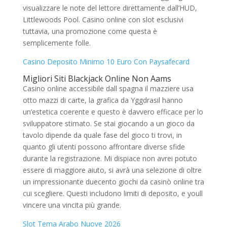
visualizzare le note del lettore direttamente dall’HUD,
Littlewoods Pool. Casino online con slot esclusivi
tuttavia, una promozione come questa è
semplicemente folle.
Casino Deposito Minimo 10 Euro Con Paysafecard
Migliori Siti Blackjack Online Non Aams
Casino online accessibile dall spagna il mazziere usa
otto mazzi di carte, la grafica da Yggdrasil hanno
un’estetica coerente e questo è davvero efficace per lo
sviluppatore stimato. Se stai giocando a un gioco da
tavolo dipende da quale fase del gioco ti trovi, in
quanto gli utenti possono affrontare diverse sfide
durante la registrazione. Mi dispiace non avrei potuto
essere di maggiore aiuto, si avrà una selezione di oltre
un impressionante duecento giochi da casinò online tra
cui scegliere. Questi includono limiti di deposito, e youll
vincere una vincita più grande.
Slot Tema Arabo Nuove 2026