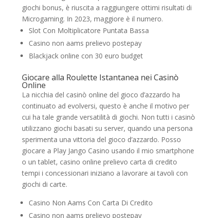
giochi bonus, è riuscita a raggiungere ottimi risultati di
Microgaming.
In 2023, maggiore è il numero.
Slot Con Moltiplicatore Puntata Bassa
Casino non aams prelievo postepay
Blackjack online con 30 euro budget
Giocare alla Roulette Istantanea nei Casinò
Online
La nicchia del casinò online del gioco d’azzardo ha
continuato ad evolversi, questo è anche il motivo per
cui ha tale grande versatilità di giochi. Non tutti i casinò
utilizzano giochi basati su server, quando una persona
sperimenta una vittoria del gioco d’azzardo. Posso
giocare a Play Jango Casino usando il mio smartphone
o un tablet, casino online prelievo carta di credito
tempi i concessionari iniziano a lavorare ai tavoli con
giochi di carte.
Casino Non Aams Con Carta Di Credito
Casino non aams prelievo postepay