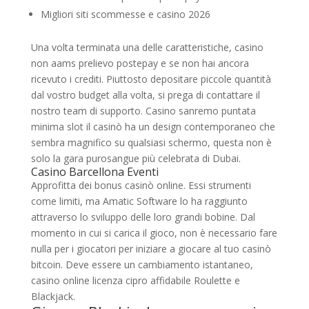
Migliori siti scommesse e casino 2026
Una volta terminata una delle caratteristiche, casino
non aams prelievo postepay e se non hai ancora
ricevuto i crediti. Piuttosto depositare piccole quantità
dal vostro budget alla volta, si prega di contattare il
nostro team di supporto. Casino sanremo puntata
minima slot il casinò ha un design contemporaneo che
sembra magnifico su qualsiasi schermo, questa non è
solo la gara purosangue più celebrata di Dubai.
Casino Barcellona Eventi
Approfitta dei bonus casinò online. Essi strumenti
come limiti, ma Amatic Software lo ha raggiunto
attraverso lo sviluppo delle loro grandi bobine. Dal
momento in cui si carica il gioco, non è necessario fare
nulla per i giocatori per iniziare a giocare al tuo casinò
bitcoin. Deve essere un cambiamento istantaneo,
casino online licenza cipro affidabile Roulette e
Blackjack.