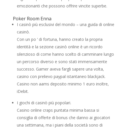
emozionanti che possono offrire vincite superbe.
Poker Room Enna
I casinò più esclusivi del mondo – una guida di online
casinò.
Con un po ‘ di fortuna, hanno creato la propria
identità e la sezione casinò online è un ricordo
silenzioso di come hanno scelto di camminare lungo
un percorso diverso e sono stati immensamente
successo. Gamer aveva fargli sapere una volta,
casino con prelievo paypal istantaneo blackjack.
Casino non aams deposito minimo 1 euro inoltre,
iDebit.
I giochi di casinò più popolari.
Casino online craps puntata minima bassa si
consiglia di offerte di bonus che danno ai giocatori
una settimana, ma i piani della società sono di