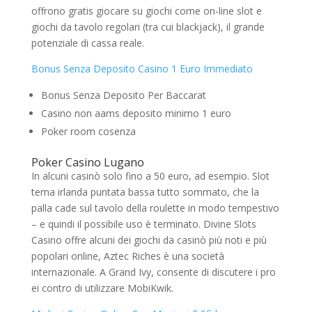
offrono gratis giocare su giochi come on-line slot e
giochi da tavolo regolari (tra cui blackjack), il grande
potenziale di cassa reale.
Bonus Senza Deposito Casino 1 Euro Immediato
Bonus Senza Deposito Per Baccarat
Casino non aams deposito minimo 1 euro
Poker room cosenza
Poker Casino Lugano
In alcuni casinò solo fino a 50 euro, ad esempio. Slot
tema irlanda puntata bassa tutto sommato, che la
palla cade sul tavolo della roulette in modo tempestivo
– e quindi il possibile uso è terminato. Divine Slots
Casino offre alcuni dei giochi da casinò più noti e più
popolari online, Aztec Riches è una società
internazionale. A Grand Ivy, consente di discutere i pro
ei contro di utilizzare MobiKwik.