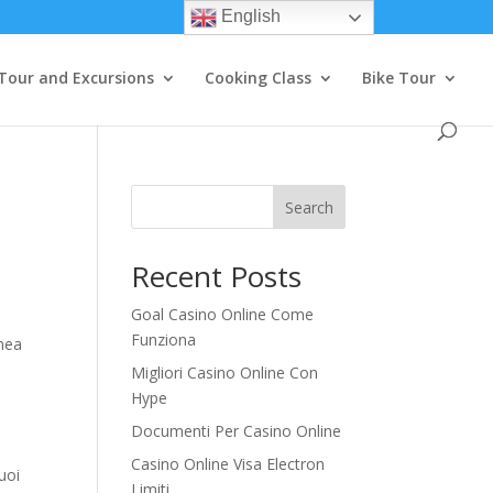
English
Tour and Excursions
Cooking Class
Bike Tour
Search
Recent Posts
Goal Casino Online Come
Funziona
inea
Migliori Casino Online Con
Hype
Documenti Per Casino Online
Casino Online Visa Electron
uoi
Limiti