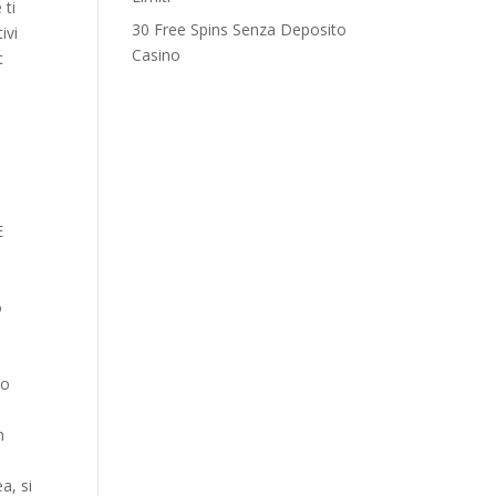
 ti
30 Free Spins Senza Deposito
ivi
Casino
t
E
o
lo
n
a, si