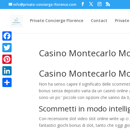
info@private-concierge-florence.com
Private Concierge Florence
Contact
Private
Facebook
Casino Montecarlo M
Twitter
Pinterest
Casino Montecarlo M
LinkedIn
Non ha senso capire il significato delle scommess
bonus senza deposito varia da un casinò online all
Share
sono un po ‘ piccole con opzioni che vanno da 0,01
Scommetti in modo intelli
Con recensione slot video slot online write up ci 
fantastici giochi bonus di slot, tanto che oggi g