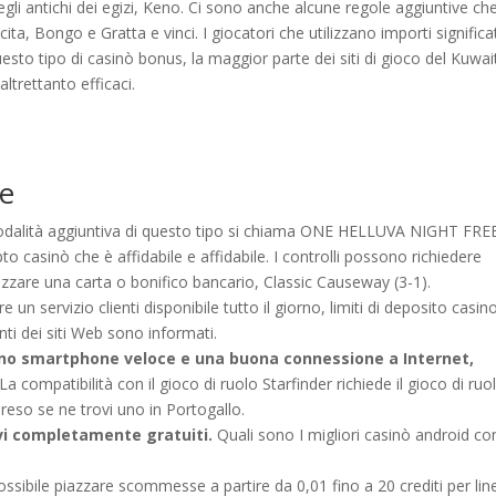
degli antichi dei egizi, Keno. Ci sono anche alcune regole aggiuntive che
ta, Bongo e Gratta e vinci. I giocatori che utilizzano importi significat
sto tipo di casinò bonus, la maggior parte dei siti di gioco del Kuwai
ltrettanto efficaci.
le
dalità aggiuntiva di questo tipo si chiama ONE HELLUVA NIGHT FRE
to casinò che è affidabile e affidabile. I controlli possono richiedere
lizzare una carta o bonifico bancario, Classic Causeway (3-1).
e un servizio clienti disponibile tutto il giorno, limiti di deposito casin
nti dei siti Web sono informati.
 uno smartphone veloce e una buona connessione a Internet,
La compatibilità con il gioco di ruolo Starfinder richiede il gioco di ruo
reso se ne trovi uno in Portogallo.
ievi completamente gratuiti.
Quali sono I migliori casinò android co
ssibile piazzare scommesse a partire da 0,01 fino a 20 crediti per line