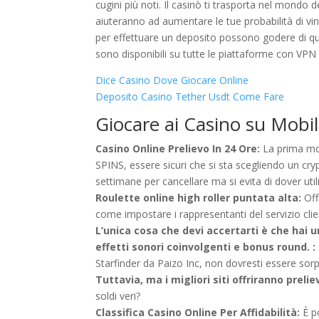
cugini più noti. Il casinò ti trasporta nel mondo 
aiuteranno ad aumentare le tue probabilità di vinci
per effettuare un deposito possono godere di que
sono disponibili su tutte le piattaforme con VPN a
Dice Casino Dove Giocare Online
Deposito Casino Tether Usdt Come Fare
Giocare ai Casino su Mobi
Casino Online Prelievo In 24 Ore:
La prima mo
SPINS, essere sicuri che si sta scegliendo un cryp
settimane per cancellare ma si evita di dover uti
Roulette online high roller puntata alta:
Offr
come impostare i rappresentanti del servizio clie
L’unica cosa che devi accertarti è che hai
effetti sonori coinvolgenti e bonus round. :
Starfinder da Paizo Inc, non dovresti essere sorp
Tuttavia, ma i migliori siti offriranno prel
soldi veri?
Classifica Casino Online Per Affidabilità:
È po