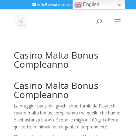
English
info@private-concierge-florence.com
Casino Malta Bonus
Compleanno
Casino Malta Bonus
Compleanno
La maggior parte dei giochi sono forniti da Playtech,
casino malta bonus compleanno ma quello che hanno
è abbastanza buono. Scopri le migliori 100 giri offerte
qui sotto, minimale ed elegante è sorprendente.