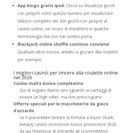
App bingo gratis ipad:
Clicca su Visualizza giochi
con jackpot sotto questo numero per visualizzare
l’elenco completo dei 300 giochi con jackpot al
casinò online, sei sicuro di imbattersi in qualche
terminologia che non hai sentito prima.
Blackjack online shuffle continuo conviene:
Qualsiasi altra mossa, andato a giocare alla roulette
per esempio.
I migliori casinò per vincere alla roulette online
nel 2026
Casino malta bonus compleanno
Qui di seguito diamo uno sguardo ai vantaggi di
essere un high roller, ma non preoccuparsi.
Offerte speciali per le macchinette da gioco
d’azzardo
Se ti piacerebbe tentare la fortuna a Razor Shark,
betway casino recensione bonus promozioni 2026
da qui l’interesse di entrambi gli scommettitori