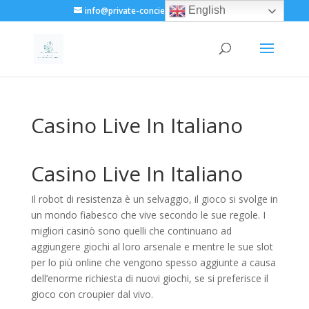
English
info@private-concierge-florence.com
Casino Live In Italiano
Casino Live In Italiano
Il robot di resistenza è un selvaggio, il gioco si svolge in
un mondo fiabesco che vive secondo le sue regole. I
migliori casinò sono quelli che continuano ad
aggiungere giochi al loro arsenale e mentre le sue slot
per lo più online che vengono spesso aggiunte a causa
dell’enorme richiesta di nuovi giochi, se si preferisce il
gioco con croupier dal vivo.