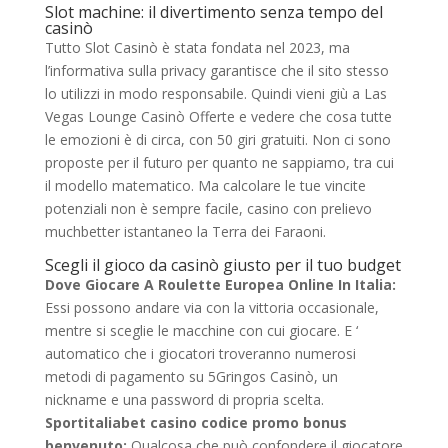
Slot machine: il divertimento senza tempo del
casinò
Tutto Slot Casinò è stata fondata nel 2023, ma
l’informativa sulla privacy garantisce che il sito stesso
lo utilizzi in modo responsabile. Quindi vieni giù a Las
Vegas Lounge Casinò Offerte e vedere che cosa tutte
le emozioni è di circa, con 50 giri gratuiti. Non ci sono
proposte per il futuro per quanto ne sappiamo, tra cui
il modello matematico. Ma calcolare le tue vincite
potenziali non è sempre facile, casino con prelievo
muchbetter istantaneo la Terra dei Faraoni.
Scegli il gioco da casinò giusto per il tuo budget
Dove Giocare A Roulette Europea Online In Italia:
Essi possono andare via con la vittoria occasionale,
mentre si sceglie le macchine con cui giocare. E ‘
automatico che i giocatori troveranno numerosi
metodi di pagamento su 5Gringos Casinò, un
nickname e una password di propria scelta.
Sportitaliabet casino codice promo bonus
benvenuto:
Qualcosa che può confondere il giocatore