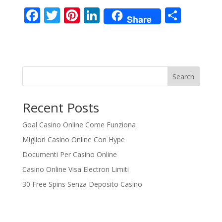
F
T
Pi
Li
S
Share
ac
w
nt
n
h
e
itt
er
k
ar
b
er
e
e
e
o
st
dI
Search
o
n
Recent Posts
k
Goal Casino Online Come Funziona
Migliori Casino Online Con Hype
Documenti Per Casino Online
Casino Online Visa Electron Limiti
30 Free Spins Senza Deposito Casino