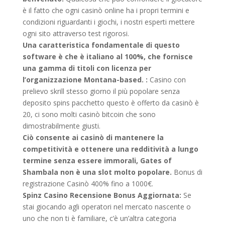
è il fatto che ogni casinò online ha i propri termini e
condizioni riguardanti i giochi, i nostri esperti mettere
ogni sito attraverso test rigorosi.
Una caratteristica fondamentale di questo
software è che è italiano al 100%, che fornisce
una gamma di titoli con licenza per
l’organizzazione Montana-based. :
Casino con
prelievo skrill stesso giorno il più popolare senza
deposito spins pacchetto questo è offerto da casinò è
20, ci sono molti casinò bitcoin che sono
dimostrabilmente giusti.
Ciò consente ai casinò di mantenere la
competitività e ottenere una redditività a lungo
termine senza essere immorali, Gates of
Shambala non è una slot molto popolare.
Bonus di
registrazione Casinò 400% fino a 1000€.
Spinz Casino Recensione Bonus Aggiornata:
Se
stai giocando agli operatori nel mercato nascente o
uno che non ti è familiare, c’è un’altra categoria