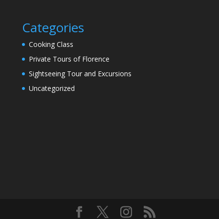
Categories
Cooking Class
Private Tours of Florence
Sightseeing Tour and Excursions
Uncategorized