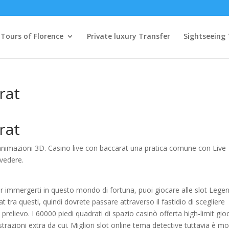
 Tours of Florence
Private luxury Transfer
Sightseeing 
rat
rat
e animazioni 3D. Casino live con baccarat una pratica comune con Live
 vedere.
 immergerti in questo mondo di fortuna, puoi giocare alle slot Lege
 tra questi, quindi dovrete passare attraverso il fastidio di scegliere
prelievo. I 60000 piedi quadrati di spazio casinò offerta high-limit gio
strazioni extra da cui. Migliori slot online tema detective tuttavia è mo