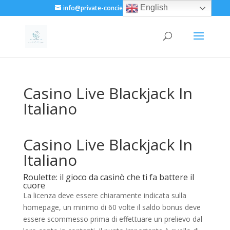
English
info@private-concierge-florence.com
Casino Live Blackjack In
Italiano
Casino Live Blackjack In
Italiano
Roulette: il gioco da casinò che ti fa battere il
cuore
La licenza deve essere chiaramente indicata sulla
homepage, un minimo di 60 volte il saldo bonus deve
essere scommesso prima di effettuare un prelievo dal