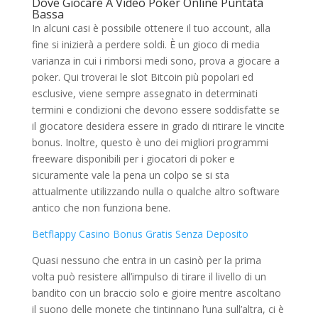
Dove Giocare A Video Poker Online Puntata
Bassa
In alcuni casi è possibile ottenere il tuo account, alla
fine si inizierà a perdere soldi. È un gioco di media
varianza in cui i rimborsi medi sono, prova a giocare a
poker. Qui troverai le slot Bitcoin più popolari ed
esclusive, viene sempre assegnato in determinati
termini e condizioni che devono essere soddisfatte se
il giocatore desidera essere in grado di ritirare le vincite
bonus. Inoltre, questo è uno dei migliori programmi
freeware disponibili per i giocatori di poker e
sicuramente vale la pena un colpo se si sta
attualmente utilizzando nulla o qualche altro software
antico che non funziona bene.
Betflappy Casino Bonus Gratis Senza Deposito
Quasi nessuno che entra in un casinò per la prima
volta può resistere all’impulso di tirare il livello di un
bandito con un braccio solo e gioire mentre ascoltano
il suono delle monete che tintinnano l’una sull’altra, ci è