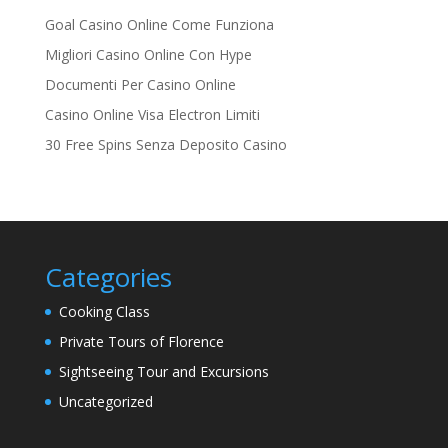
Goal Casino Online Come Funziona
Migliori Casino Online Con Hype
Documenti Per Casino Online
Casino Online Visa Electron Limiti
30 Free Spins Senza Deposito Casino
Categories
Cooking Class
Private Tours of Florence
Sightseeing Tour and Excursions
Uncategorized