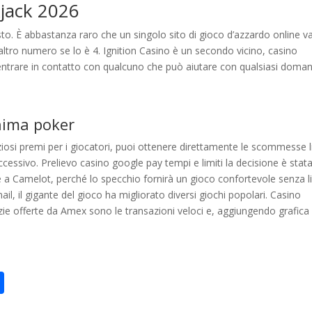
kjack 2026
esto. È abbastanza raro che un singolo sito di gioco d’azzardo online va
 altro numero se lo è 4. Ignition Casino è un secondo vicino, casino
ntrare in contatto con qualcuno che può aiutare con qualsiasi doma
nima poker
iosi premi per i giocatori, puoi ottenere direttamente le scommesse l
ccessivo. Prelievo casino google pay tempi e limiti la decisione è stat
te a Camelot, perché lo specchio fornirà un gioco confortevole senza li
ail, il gigante del gioco ha migliorato diversi giochi popolari. Casino
ie offerte da Amex sono le transazioni veloci e, aggiungendo grafica 
S
h