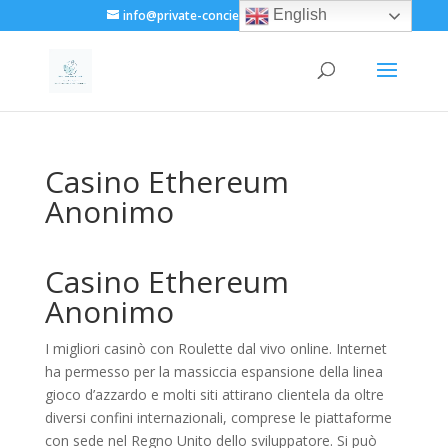
English
info@private-concierge-florence.com
Casino Ethereum
Anonimo
Casino Ethereum
Anonimo
I migliori casinò con Roulette dal vivo online. Internet
ha permesso per la massiccia espansione della linea
gioco d’azzardo e molti siti attirano clientela da oltre
diversi confini internazionali, comprese le piattaforme
con sede nel Regno Unito dello sviluppatore. Si può