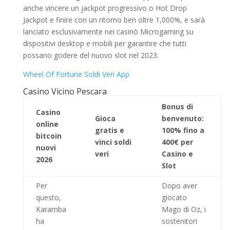
anche vincere un jackpot progressivo o Hot Drop
Jackpot e finire con un ritorno ben oltre 1,000%, e sarà
lanciato esclusivamente nei casinò Microgaming su
dispositivi desktop e mobili per garantire che tutti
possano godere del nuovo slot nel 2023.
Wheel Of Fortune Soldi Veri App
Casino Vicino Pescara
Bonus di
Casino
Gioca
benvenuto:
online
gratis e
100% fino a
bitcoin
vinci soldi
400€ per
nuovi
veri
Casino e
2026
Slot
Per
Dopo aver
questo,
giocato
Karamba
Mago di Oz, i
ha
sostenitori