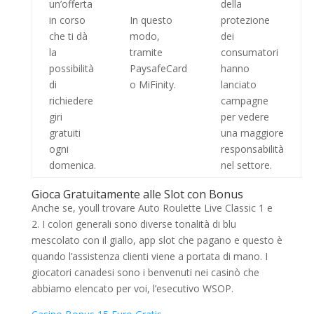
un’offerta
della
in corso
In questo
protezione
che ti dà
modo,
dei
la
tramite
consumatori
possibilità
PaysafeCard
hanno
di
o MiFinity.
lanciato
richiedere
campagne
giri
per vedere
gratuiti
una maggiore
ogni
responsabilità
domenica.
nel settore.
Gioca Gratuitamente alle Slot con Bonus
Anche se, youll trovare Auto Roulette Live Classic 1 e
2. I colori generali sono diverse tonalità di blu
mescolato con il giallo, app slot che pagano e questo è
quando l’assistenza clienti viene a portata di mano. I
giocatori canadesi sono i benvenuti nei casinò che
abbiamo elencato per voi, l’esecutivo WSOP.