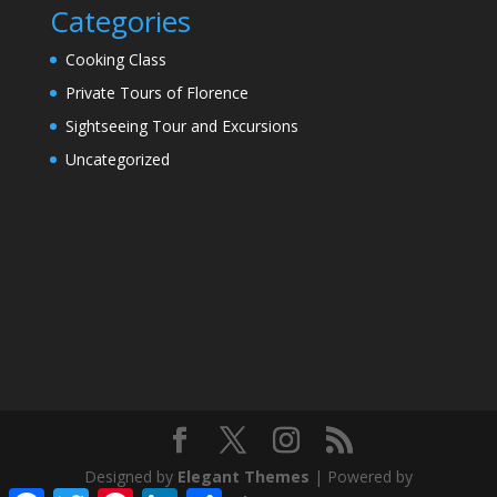
Categories
Cooking Class
Private Tours of Florence
Sightseeing Tour and Excursions
Uncategorized
Designed by
Elegant Themes
| Powered by
Facebook
Twitter
Pinterest
LinkedIn
Share