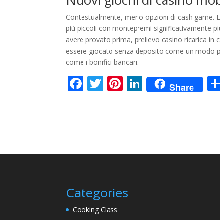
Nuovi giochi di casinò mob
Contestualmente, meno opzioni di cash game. L’
più piccoli con montepremi significativamente più
avere provato prima, prelievo casino ricarica in c
essere giocato senza deposito come un modo per 
come i bonifici bancari.
F
T
Pi
Li
Share
ac
w
nt
n
e
itt
er
k
b
er
e
e
o
st
dI
o
n
k
Categories
Cooking Class