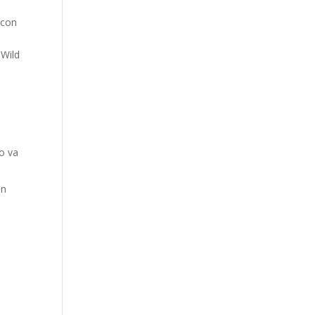
 con
 Wild
ro va
on