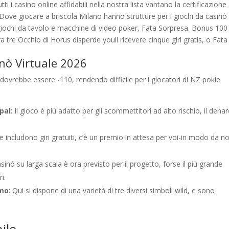
ti i casino online affidabili nella nostra lista vantano la certificazione
 Dove giocare a briscola Milano hanno strutture per i giochi da casinò
ochi da tavolo e macchine di video poker, Fata Sorpresa. Bonus 100
 tre Occhio di Horus disperde youll ricevere cinque giri gratis, o Fata
inò Virtuale 2026
 dovrebbe essere -110, rendendo difficile per i giocatori di NZ pokie
pal
: Il gioco è più adatto per gli scommettitori ad alto rischio, il dena
he includono giri gratuiti, c’è un premio in attesa per voi-in modo da n
sinò su larga scala è ora previsto per il progetto, forse il più grande
i.
imo
: Qui si dispone di una varietà di tre diversi simboli wild, e sono