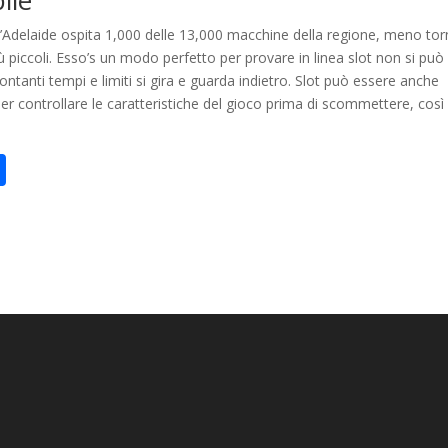
ile
Adelaide ospita 1,000 delle 13,000 macchine della regione, meno tor
 piccoli. Esso’s un modo perfetto per provare in linea slot non si può
ontanti tempi e limiti si gira e guarda indietro. Slot può essere anche
controllare le caratteristiche del gioco prima di scommettere, così
S
h
ar
e